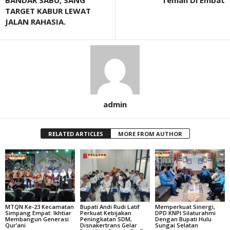
BANDAR SABU, SANG
Teman Di Embat
TARGET KABUR LEWAT
JALAN RAHASIA.
admin
RELATED ARTICLES
MORE FROM AUTHOR
MTQN Ke-23 Kecamatan
Bupati Andi Rudi Latif
Memperkuat Sinergi,
Simpang Empat: Ikhtiar
Perkuat Kebijakan
DPD KNPI Silaturahmi
Membangun Generasi
Peningkatan SDM,
Dengan Bupati Hulu
Qur’ani
Disnakertrans Gelar
Sungai Selatan