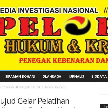
SIRAMAN ROHANI
OLAHRAGA
JURNALIS
BIODATA
han “Character Building” untuk Perkuat Karakter Karyawan
ujud Gelar Pelatihan
Re