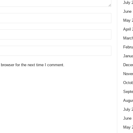
July 
June 
May 
April
Marc
Febru
Janua
Dece
 browser for the next time I comment.
Nove
Octob
Sept
Augus
July 
June 
May 