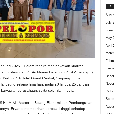
Ar
Augus
July 
June 
May 
April
Marc
Febru
anuari 2025 – Dalam rangka meningkatkan kualitas
Janua
dan profesional, PT Air Minum Bersujud (PT AM Bersujud)
Dece
 Building” di Hotel Grand Central, Simpang Empat,
Nove
langsung selama lima hari, mulai 20 hingga 25 Januari
si, karyawan perusahaan, serta sejumlah media.
Octob
Sept
, S.H., M.M., Asisten II Bidang Ekonomi dan Pembangunan
Augus
ya, Eryanto memberikan apresiasi tinggi terhadap