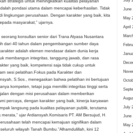
July 
ngkah strategis untuk meningkatkan kualitas pelayanan
adalah pondasi utama dalam mencapai keberhasilan. Tidak
June 
 di lingkungan perusahaan. Dengan karakter yang baik, kita
May 
pada masyarakat,” ujarnya.
April
Marc
 seorang konsultan senior dari Trana Atyasa Nusantara
bih dari 40 tahun dalam pengembangan sumber daya
Febru
arakter adalah elemen mendasar dalam dunia kerja
Janua
uk membangun integritas, tanggung jawab, dan rasa
Dece
kter yang baik, kompetensi saja tidak cukup untuk
Nove
am sesi pelatihan.Fokus pada Karakter dan
ansyah, S.Sos., menegaskan bahwa pelatihan ini bertujuan
Octob
a kompeten, tetapi juga memiliki integritas tinggi serta
Sept
sejalan dengan misi perusahaan dalam memberikan
Augus
mi percaya, dengan karakter yang baik, kinerja karyawan
July 
ampak langsung pada kualitas pelayanan publik, terutama
merata,” ujar Ardiansyah.Komisaris PT. AM Bersujud, H.
June 
erusahaan telah mencapai kemajuan signifikan dalam
May 
 seluruh wilayah Tanah Bumbu.”Alhamdulillah, kini 12