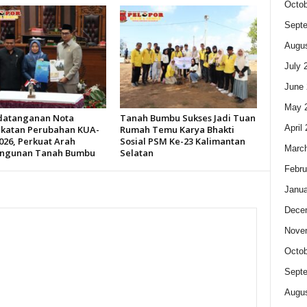
Octob
Sept
Augus
July 
June 
May 
datanganan Nota
Tanah Bumbu Sukses Jadi Tuan
April
katan Perubahan KUA-
Rumah Temu Karya Bhakti
026, Perkuat Arah
Sosial PSM Ke-23 Kalimantan
Marc
ngunan Tanah Bumbu
Selatan
Febru
Janua
Dece
Nove
Octob
Sept
Augus