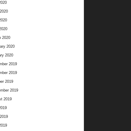
2020
2020
2020
 2020
h 2020
ary 2020
ry 2020
mber 2019
mber 2019
er 2019
ember 2019
t 2019
2019
2019
2019