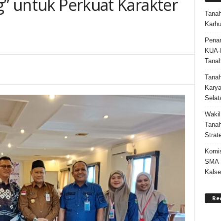
g” untuk Perkuat Karakter
Tanah
Karhu
Penan
KUA-
Tana
Tana
Karya
Selat
Wakil
Tanah
Strat
Komis
SMA N
Kalse
Re