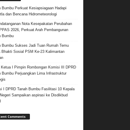
 Bumbu Perkuat Kesiapsiagaan Hadapi
tla dan Bencana Hidrometeorologi
datanganan Nota Kesepakatan Perubahan
PPAS 2026, Perkuat Arah Pembangunan
h Bumbu
h Bumbu Sukses Jadi Tuan Rumah Temu
 Bhakti Sosial PSM Ke-23 Kalimantan
an
 Ketua I Pimpin Rombongan Komisi III DPRD
 Bumbu Perjuangkan Lima Infrastruktur
egis
i I DPRD Tanah Bumbu Fasilitasi 10 Kepala
egeri Sampaikan aspirasi ke Disdikbud
l
cent Comments