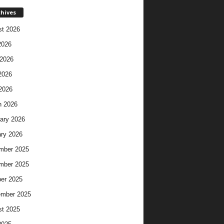
chives
t 2026
2026
2026
2026
 2026
h 2026
ary 2026
ry 2026
mber 2025
mber 2025
er 2025
ember 2025
t 2025