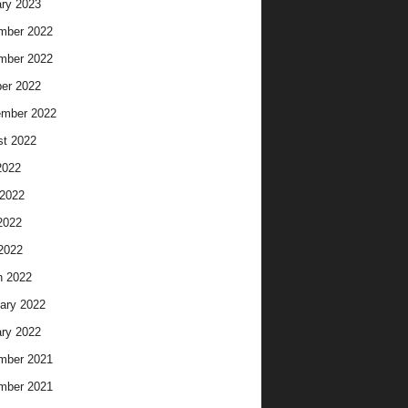
ry 2023
mber 2022
mber 2022
er 2022
ember 2022
t 2022
2022
2022
2022
 2022
h 2022
ary 2022
ry 2022
mber 2021
mber 2021