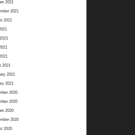
er 2021
ember 2021
t 2021
2021
2021
2021
 2021
h 2021
ary 2021
ry 2021
mber 2020
mber 2020
er 2020
ember 2020
t 2020