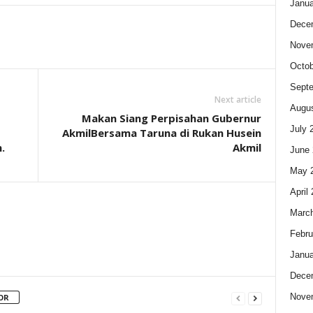
Janua
Dece
Nove
Octob
Sept
Next article
Augus
Makan Siang Perpisahan Gubernur
July 
AkmilBersama Taruna di Rukan Husein
.
Akmil
June 
May 
April
Marc
Febru
Janua
Dece
Nove
OR