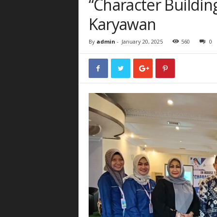
“Character Buildin
Karyawan
By
admin
-
January 20, 2025
560
0