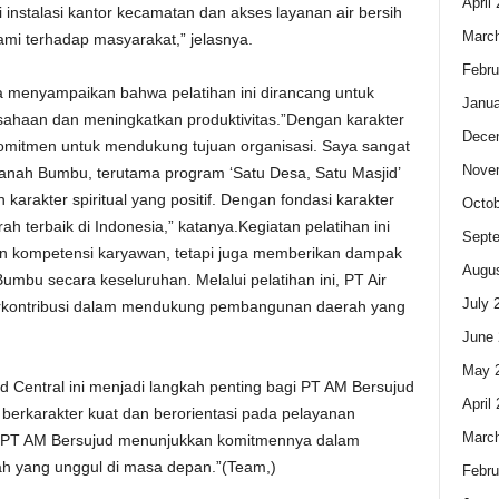
April
instalasi kantor kecamatan dan akses layanan air bersih
Marc
ami terhadap masyarakat,” jelasnya.
Febru
 menyampaikan bahwa pelatihan ini dirancang untuk
Janua
sahaan dan meningkatkan produktivitas.”Dengan karakter
Dece
rkomitmen untuk mendukung tujuan organisasi. Saya sangat
Nove
nah Bumbu, terutama program ‘Satu Desa, Satu Masjid’
akter spiritual yang positif. Dengan fondasi karakter
Octob
h terbaik di Indonesia,” katanya.Kegiatan pelatihan ini
Sept
an kompetensi karyawan, tetapi juga memberikan dampak
Augus
umbu secara keseluruhan. Melalui pelatihan ini, PT Air
July 
erkontribusi dalam mendukung pembangunan daerah yang
June 
May 
d Central ini menjadi langkah penting bagi PT AM Bersujud
April
berkarakter kuat dan berorientasi pada pelayanan
Marc
ni, PT AM Bersujud menunjukkan komitmennya dalam
 yang unggul di masa depan.”(Team,)
Febru