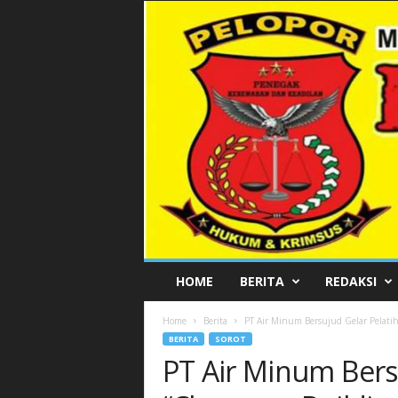
P
HOME
BERITA
REDAKSI
E
L
Home
Berita
PT Air Minum Bersujud Gelar Pelati
O
BERITA
SOROT
P
PT Air Minum Bers
O
R