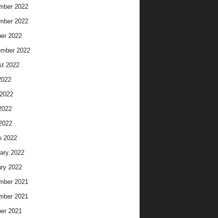
mber 2022
mber 2022
er 2022
ember 2022
t 2022
2022
2022
2022
 2022
h 2022
ary 2022
ry 2022
mber 2021
mber 2021
er 2021