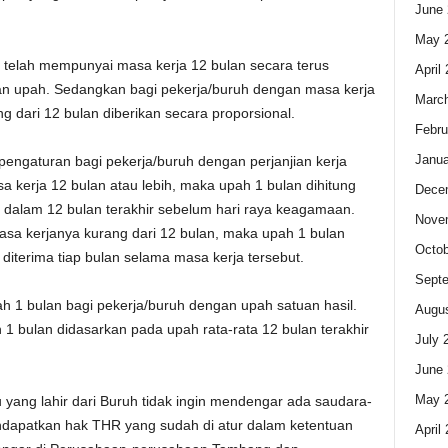
June 
May 
telah mempunyai masa kerja 12 bulan secara terus
April
lan upah. Sedangkan bagi pekerja/buruh dengan masa kerja
Marc
g dari 12 bulan diberikan secara proporsional.
Febru
Janua
 pengaturan bagi pekerja/buruh dengan perjanjian kerja
a kerja 12 bulan atau lebih, maka upah 1 bulan dihitung
Dece
a dalam 12 bulan terakhir sebelum hari raya keagamaan.
Nove
asa kerjanya kurang dari 12 bulan, maka upah 1 bulan
Octob
diterima tiap bulan selama masa kerja tersebut.
Sept
ah 1 bulan bagi pekerja/buruh dengan upah satuan hasil.
Augus
 1 bulan didasarkan pada upah rata-rata 12 bulan terakhir
July 
June 
May 
ang lahir dari Buruh tidak ingin mendengar ada saudara-
dapatkan hak THR yang sudah di atur dalam ketentuan
April