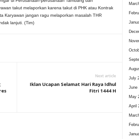
engar di Perusahaan-perusahaan Tambang dan
Marc
yawan takut melaporkan karena takut di PHK atau Kontrak
Febru
minta Karyawan jangan ragu melaporkan masalah THR
Janua
dak lanjuti. (Tim)
Dece
Nove
Octob
Sept
Augus
Next article
July 
g
Iklan Ucapan Selamat Hari Raya Idhul
June 
res
Fitri 1444 H
May 
April
Marc
Febru
Janua