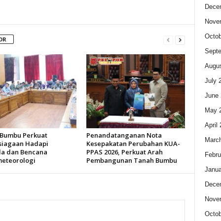
Dece
Nove
Octob
OR
Sept
Augus
July 
June 
May 
April
Bumbu Perkuat
Penandatanganan Nota
Marc
siagaan Hadapi
Kesepakatan Perubahan KUA-
la dan Bencana
PPAS 2026, Perkuat Arah
Febru
eteorologi
Pembangunan Tanah Bumbu
Janua
Dece
Nove
Octob