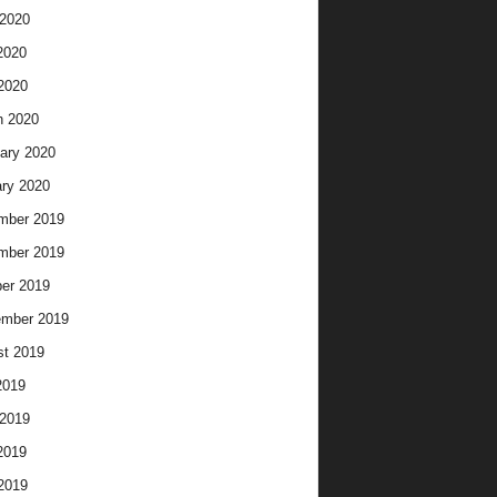
2020
2020
 2020
h 2020
ary 2020
ry 2020
mber 2019
mber 2019
er 2019
ember 2019
t 2019
2019
2019
2019
 2019