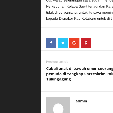
UU, walau selentingan saya sudah mend
Perkebunan Kelapa Sawit terjadi dan Kar
tidak di perpanjang, untuk itu saya me
kepada Disnaker Kab.Kotabaru untuk di tin
Previous article
Cabuli anak di bawah umur seoran
pemuda di tangkap Satreskrim Pol
Tulungagung
admin