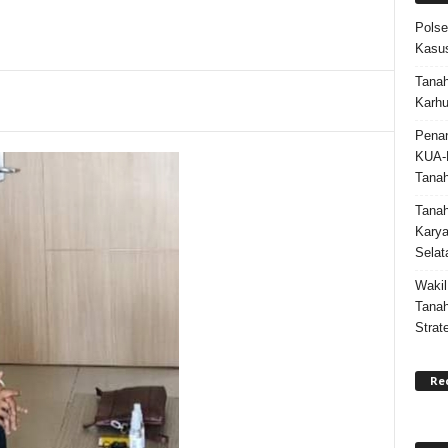
Polse
Kasus
Tanah
Karhu
Penan
KUA-
Tana
Tana
Karya
Selat
Wakil
Tanah
Strat
Re