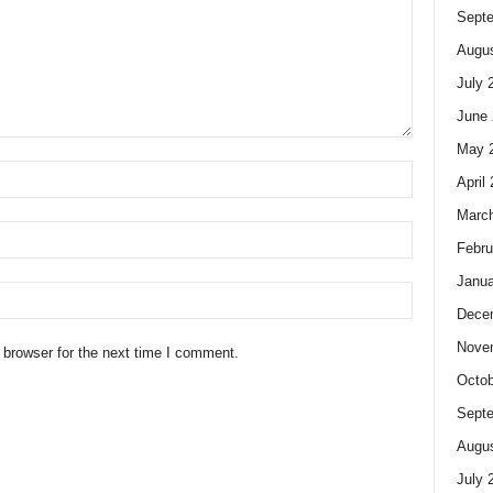
Sept
Augus
July 
June 
May 
April
Marc
Febru
Janua
Dece
Nove
 browser for the next time I comment.
Octob
Sept
Augus
July 