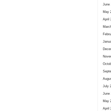
June 
May 
April
Marc
Febru
Janua
Dece
Nove
Octob
Sept
Augus
July 
June 
May 
April