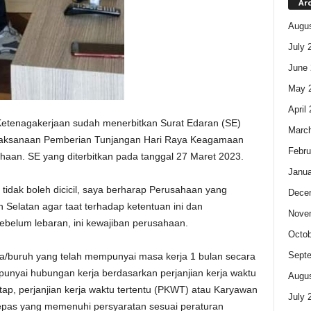
Ar
Augus
July 
June 
May 
April
Ketenagakerjaan sudah menerbitkan Surat Edaran (SE)
Marc
elaksanaan Pemberian Tunjangan Hari Raya Keagamaan
Febru
haan. SE yang diterbitkan pada tanggal 27 Maret 2023.
Janua
tidak boleh dicicil, saya berharap Perusahaan yang
Dece
Selatan agar taat terhadap ketentuan ini dan
Nove
belum lebaran, ini kewajiban perusahaan.
Octob
Sept
/buruh yang telah mempunyai masa kerja 1 bulan secara
punyai hubungan kerja berdasarkan perjanjian kerja waktu
Augus
ap, perjanjian kerja waktu tertentu (PKWT) atau Karyawan
July 
lepas yang memenuhi persyaratan sesuai peraturan