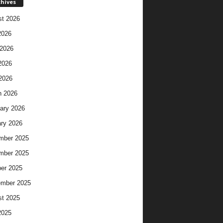
chives
t 2026
2026
2026
2026
 2026
h 2026
ary 2026
ry 2026
mber 2025
mber 2025
er 2025
ember 2025
t 2025
2025