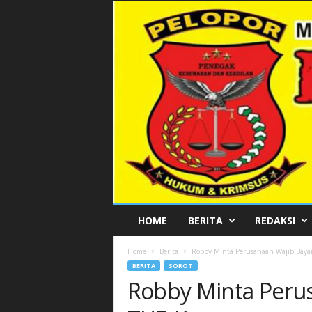
P
HOME
BERITA
REDAKSI
E
L
Home
Berita
Robby Minta Perusahaan Wajib Bay
O
BERITA
SOROT
P
Robby Minta Peru
O
R