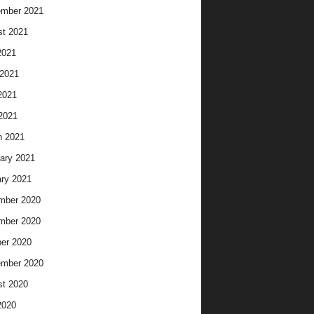
ember 2021
t 2021
2021
2021
2021
 2021
h 2021
ary 2021
ry 2021
mber 2020
mber 2020
er 2020
ember 2020
t 2020
2020