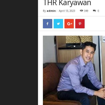
THR Karyawan
By
admin
-
April 13, 2023
349
0