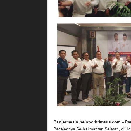
Banjarmasin,peloporkrimsus.com
– Par
Bacalegnya Se-Kalimantan Selatan, di Ho