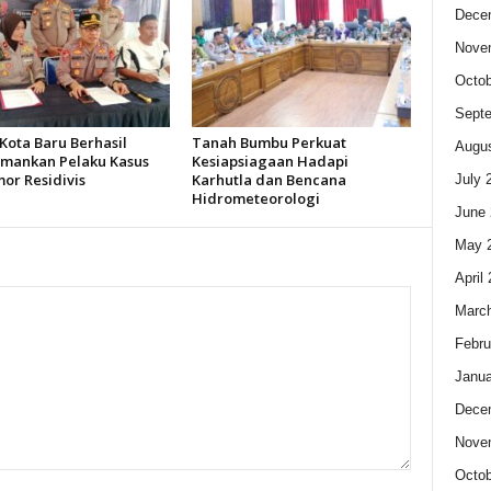
Dece
Nove
Octob
Sept
Kota Baru Berhasil
Tanah Bumbu Perkuat
Augus
ankan Pelaku Kasus
Kesiapsiagaan Hadapi
or Residivis
Karhutla dan Bencana
July 
Hidrometeorologi
June 
May 
April
Marc
Febru
Janua
Dece
Nove
Octob