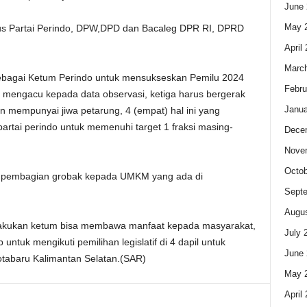
June 
May 
us Partai Perindo, DPW,DPD dan Bacaleg DPR RI, DPRD
April
Marc
sebagai Ketum Perindo untuk mensukseskan Pemilu 2024
Febru
a, mengacu kepada data observasi, ketiga harus bergerak
Janua
an mempunyai jiwa petarung, 4 (empat) hal ini yang
tai perindo untuk memenuhi target 1 fraksi masing-
Dece
Nove
Octob
an pembagian grobak kepada UMKM yang ada di
Sept
Augus
akukan ketum bisa membawa manfaat kepada masyarakat,
July 
untuk mengikuti pemilihan legislatif di 4 dapil untuk
June 
tabaru Kalimantan Selatan.(SAR)
May 
April