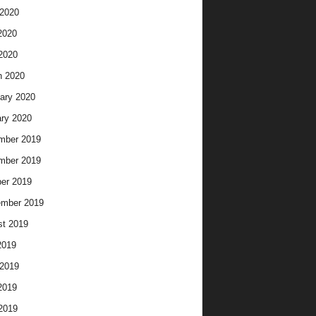
2020
2020
 2020
h 2020
ary 2020
ry 2020
mber 2019
mber 2019
er 2019
ember 2019
t 2019
2019
2019
2019
 2019