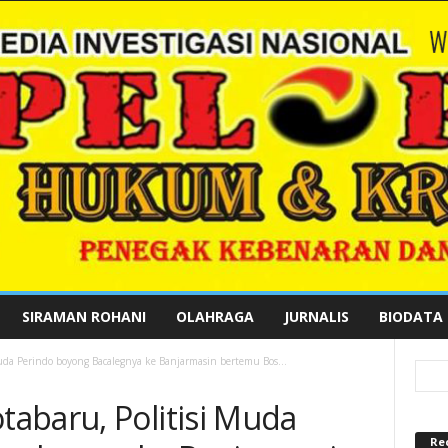
SIRAMAN ROHANI
OLAHRAGA
JURNALIS
BIODATA
da Perindo boyong Bacalegnya ke Banjarmasin bertemu Bos...
abaru, Politisi Muda
Re