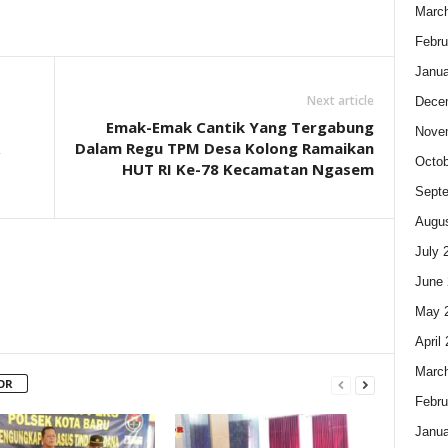
Marc
Febru
Janua
Next article
Dece
Emak-Emak Cantik Yang Tergabung
Nove
Dalam Regu TPM Desa Kolong Ramaikan
Octob
HUT RI Ke-78 Kecamatan Ngasem
Sept
Augus
July 
June 
May 
April
Marc
OR
Febru
Janua