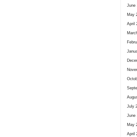
June 
May 
April
Marc
Febru
Janua
Dece
Nove
Octob
Sept
Augus
July 
June 
May 
April