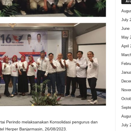
Ar
Augus
July 
June 
May 
April
Marc
Febru
Janua
Dece
Nove
Octob
Sept
Augus
tai Perindo melaksanakan Konsolidasi pengurus dan
July 
tel Herper Banjarmasin, 26/08/2023.