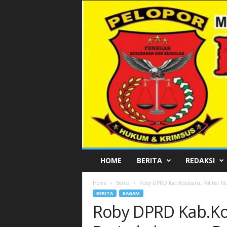
P
HOME
BERITA
REDAKSI
E
L
Home
Berita
Roby DPRD Kab.Kotabaru, Politisi Mu
O
BERITA
RAGAM
P
Roby DPRD Kab.Kot
O
R