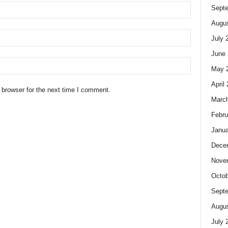
Sept
Augus
July 
June 
May 
April
 browser for the next time I comment.
Marc
Febru
Janua
Dece
Nove
Octob
Sept
Augus
July 