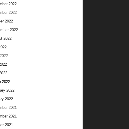
mber 2022
mber 2022
er 2022
ember 2022
t 2022
2022
2022
2022
 2022
h 2022
ary 2022
ry 2022
mber 2021
mber 2021
er 2021