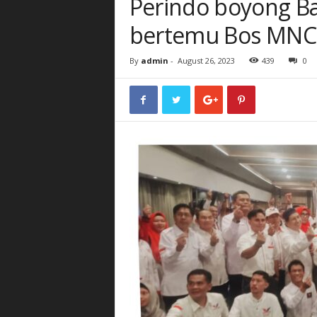
Perindo boyong Ba
bertemu Bos MNC
By
admin
-
August 26, 2023
439
0