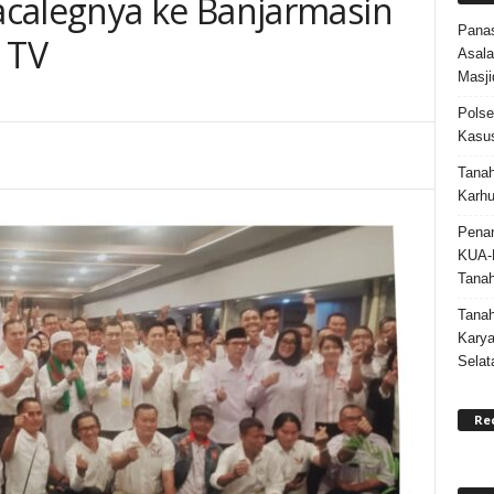
calegnya ke Banjarmasin
Panas
 TV
Asala
Masji
Polse
Kasus
Tanah
Karhu
Penan
KUA-
Tana
Tana
Karya
Selat
Re