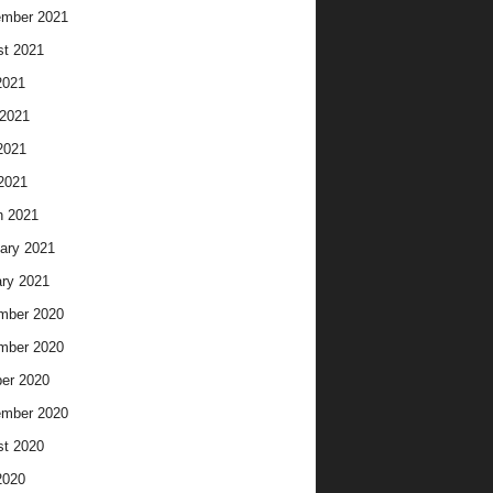
ember 2021
t 2021
2021
2021
2021
 2021
h 2021
ary 2021
ry 2021
mber 2020
mber 2020
er 2020
ember 2020
t 2020
2020