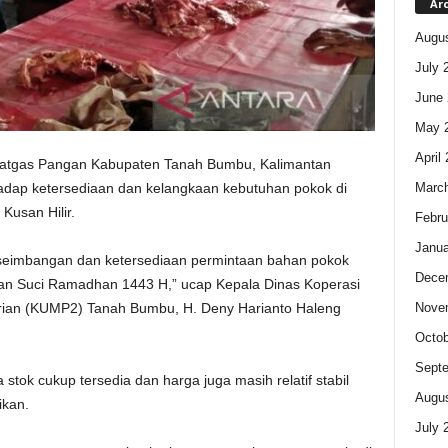
Ar
Augus
July 
June 
May 
April
atgas Pangan Kabupaten Tanah Bumbu, Kalimantan
Marc
hadap ketersediaan dan kelangkaan kebutuhan pokok di
usan Hilir.
Febru
Janua
eseimbangan dan ketersediaan permintaan bahan pokok
Dece
an Suci Ramadhan 1443 H,” ucap Kepala Dinas Koperasi
Nove
rian (KUMP2) Tanah Bumbu, H. Deny Harianto Haleng
Octob
Sept
a stok cukup tersedia dan harga juga masih relatif stabil
Augus
ikan.
July 