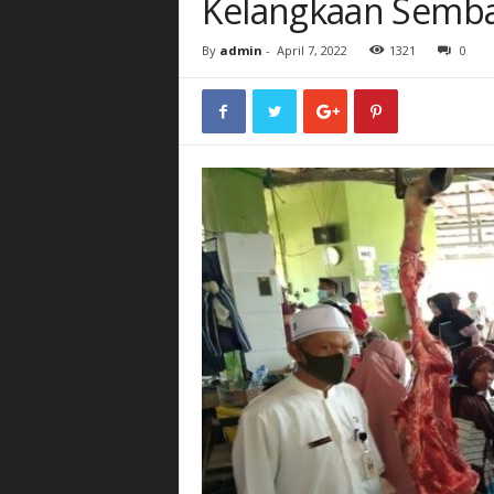
Kelangkaan Semb
By
admin
-
April 7, 2022
1321
0