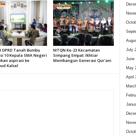
Dece
Nove
Octob
Sept
Augus
July 
 I DPRD Tanah Bumbu
MTQN Ke-23 Kecamatan
asi 10 Kepala SMA Negeri
Simpang Empat: Ikhtiar
June 
kan aspirasi ke
Membangun Generasi Qur’ani
bud Kalsel
May 
April
Marc
Febru
Janua
Dece
Nove
Octob