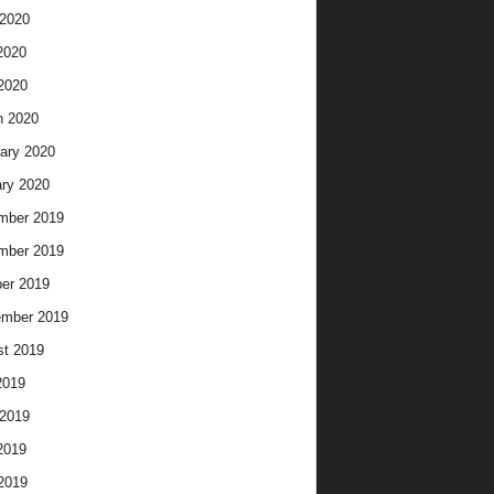
2020
2020
 2020
h 2020
ary 2020
ry 2020
mber 2019
mber 2019
er 2019
ember 2019
t 2019
2019
2019
2019
 2019