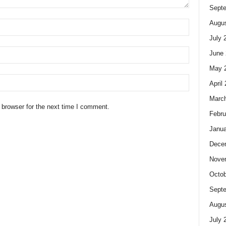
Sept
Augus
July 
June 
May 
April
Marc
 browser for the next time I comment.
Febru
Janua
Dece
Nove
Octob
Sept
Augus
July 