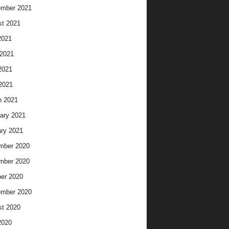
ember 2021
t 2021
2021
2021
2021
 2021
h 2021
ary 2021
ry 2021
mber 2020
mber 2020
er 2020
ember 2020
t 2020
2020