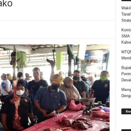
ako
Wakil
Tanah
Strat
Komis
SMA N
Kalse
MTQN 
Memba
Bupat
Penin
Desai
Mempe
Denga
Re