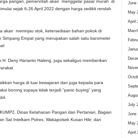
rga pangan, pemerintah akan menggelar pasar murah di
June 
lai sejak 6-26 April 2022 dengan harga sedikit rendah
May 
April
Marc
ga akan meninjau stok, ketersediaan bahan pokok di
an Simpang Empat yang merupakan salah satu barometer
Febru
el
Janua
Dece
H. Deny Harianto Haleng, juga sekaligus memberikan
Nove
arakat.
Octob
ikkan harga di luar kewajaran dan juga kepada para
Sept
si borong supaya tidak terjadi “panic buying” yang
Augus
bil.
July 
as KUMP2, Dinas Ketahanan Pangan dan Pertanian, Bagian
June 
 Sat Intelkam Polres, Wakapolsek Kusan Hilir, dan
May 
April