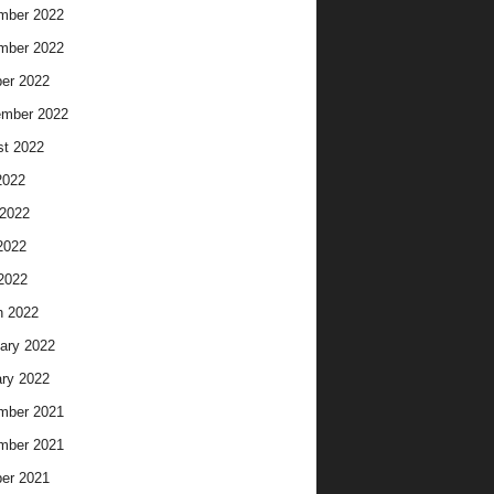
mber 2022
mber 2022
er 2022
ember 2022
t 2022
2022
2022
2022
 2022
h 2022
ary 2022
ry 2022
mber 2021
mber 2021
er 2021