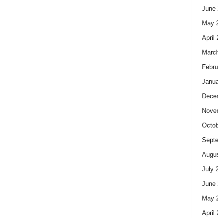
June 
May 
April
Marc
Febru
Janua
Dece
Nove
Octob
Sept
Augus
July 
June 
May 
April