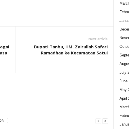
Marc
Febru
Janua
Dece
Nove
Next article
bagai
Bupati Tanbu, HM. Zairullah Safari
Octob
Masa
Ramadhan ke Kecamatan Satui
Sept
Augus
July 
June 
May 
April
Marc
Febru
OR
Janua