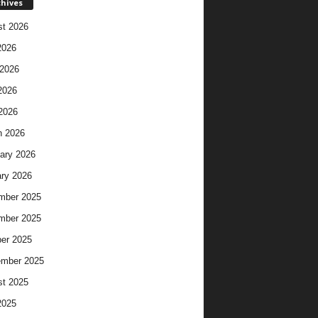
chives
t 2026
2026
2026
2026
 2026
h 2026
ary 2026
ry 2026
mber 2025
mber 2025
er 2025
ember 2025
t 2025
2025