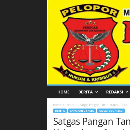
P
HOME
BERITA
REDAKSI
E
L
Home
Berita
Satgas Pangan Tanah Bumbu Telusu
O
BERITA
LAPORAN UTAMA
UNCATEGORIZED
P
Satgas Pangan Ta
O
R