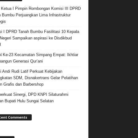
 Ketua I Pimpin Rombongan Komisi III DPRD
 Bumbu Perjuangkan Lima Infrastruktur
egis
i I DPRD Tanah Bumbu Fasilitasi 10 Kepala
egeri Sampaikan aspirasi ke Disdikbud
l
Ke-23 Kecamatan Simpang Empat: Ikhtiar
ngun Generasi Qur’ani
i Andi Rudi Latif Perkuat Kebijakan
gkatan SDM, Disnakertrans Gelar Pelatihan
n Grafis dan Barbershop
rkuat Sinergi, DPD KNPI Silaturahmi
n Bupati Hulu Sungai Selatan
cent Comments