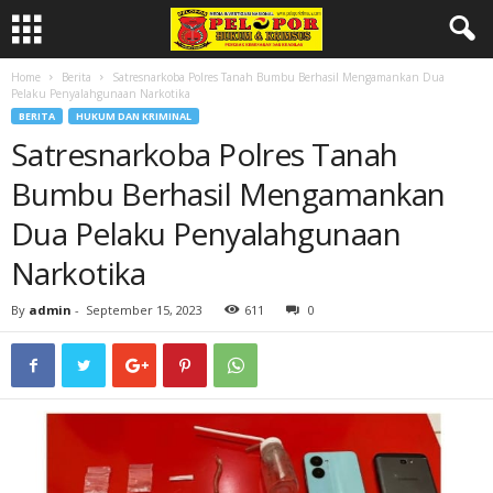
Home
Berita
Satresnarkoba Polres Tanah Bumbu Berhasil Mengamankan Dua
Pelaku Penyalahgunaan Narkotika
BERITA
HUKUM DAN KRIMINAL
Satresnarkoba Polres Tanah
Bumbu Berhasil Mengamankan
Dua Pelaku Penyalahgunaan
Narkotika
By
admin
-
September 15, 2023
611
0