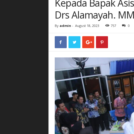
Kepada Bapak Asist
Drs Alamayah. M
By
admin
-
August 18, 2023
757
0