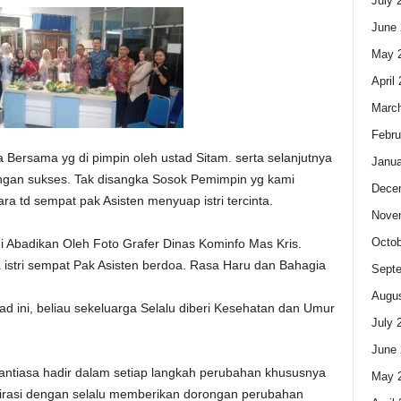
July 
June 
May 
April
Marc
Febru
a Bersama yg di pimpin oleh ustad Sitam. serta selanjutnya
Janua
ngan sukses. Tak disangka Sosok Pemimpin yg kami
Dece
ara td sempat pak Asisten menyuap istri tercinta.
Nove
Octob
di Abadikan Oleh Foto Grafer Dinas Kominfo Mas Kris.
stri sempat Pak Asisten berdoa. Rasa Haru dan Bahagia
Sept
Augus
d ini, beliau sekeluarga Selalu diberi Kesehatan dan Umur
July 
June 
ntiasa hadir dalam setiap langkah perubahan khususnya
May 
irasi dengan selalu memberikan dorongan perubahan