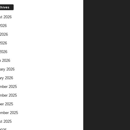
chives
t 2026
2026
2026
2026
 2026
h 2026
ary 2026
ry 2026
mber 2025
mber 2025
er 2025
ember 2025
t 2025