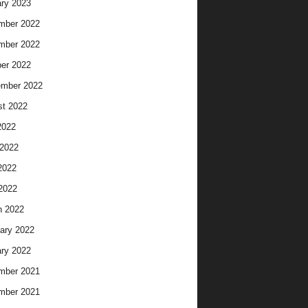
ry 2023
mber 2022
mber 2022
er 2022
ember 2022
t 2022
2022
2022
2022
 2022
h 2022
ary 2022
ry 2022
mber 2021
mber 2021