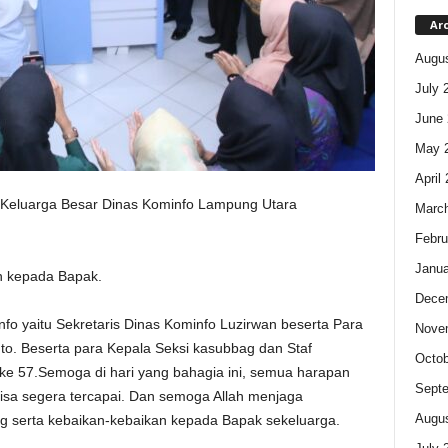
Ar
Augus
July 
June 
May 
April
Keluarga Besar Dinas Kominfo Lampung Utara
Marc
Febru
Janua
n kepada Bapak.
Dece
fo yaitu Sekretaris Dinas Kominfo Luzirwan beserta Para
Nove
to. Beserta para Kepala Seksi kasubbag dan Staf
Octob
e 57.Semoga di hari yang bahagia ini, semua harapan
Sept
bisa segera tercapai. Dan semoga Allah menjaga
Augus
 serta kebaikan-kebaikan kepada Bapak sekeluarga.