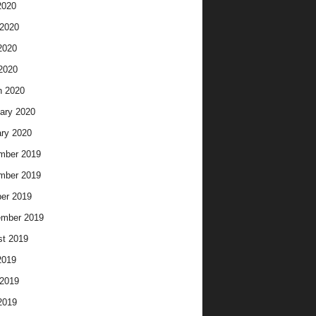
2020
2020
2020
 2020
h 2020
ary 2020
ry 2020
mber 2019
mber 2019
er 2019
ember 2019
t 2019
2019
2019
2019