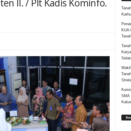
en II. / Plt Kadis Kominfo.
Tanah
M
Karhu
Penan
KUA-
Tana
Tana
Karya
Selat
Wakil
Tanah
Strat
Komis
SMA N
Kalse
Re