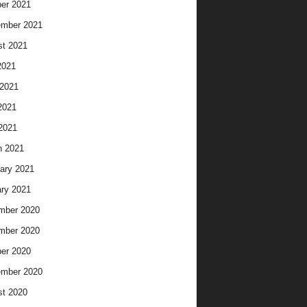
er 2021
ember 2021
t 2021
2021
2021
2021
 2021
h 2021
ary 2021
ry 2021
mber 2020
mber 2020
er 2020
ember 2020
t 2020