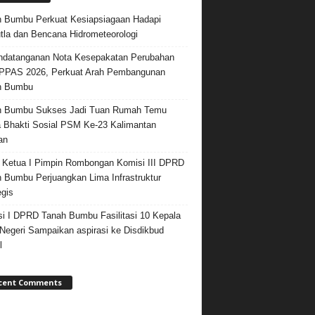
 Bumbu Perkuat Kesiapsiagaan Hadapi
tla dan Bencana Hidrometeorologi
datanganan Nota Kesepakatan Perubahan
PPAS 2026, Perkuat Arah Pembangunan
h Bumbu
h Bumbu Sukses Jadi Tuan Rumah Temu
 Bhakti Sosial PSM Ke-23 Kalimantan
an
 Ketua I Pimpin Rombongan Komisi III DPRD
 Bumbu Perjuangkan Lima Infrastruktur
egis
i I DPRD Tanah Bumbu Fasilitasi 10 Kepala
egeri Sampaikan aspirasi ke Disdikbud
l
cent Comments