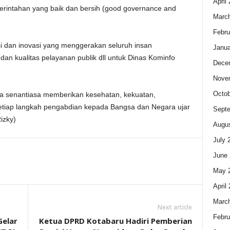
April
erintahan yang baik dan bersih (good governance and
Marc
Febru
asi dan inovasi yang menggerakan seluruh insan
Janua
an kualitas pelayanan publik dll untuk Dinas Kominfo
Dece
Nove
Octob
 senantiasa memberikan kesehatan, kekuatan,
etiap langkah pengabdian kepada Bangsa dan Negara ujar
Sept
izky)
Augus
July 
June 
May 
April
Marc
Next article
Febru
elar
Ketua DPRD Kotabaru Hadiri Pemberian