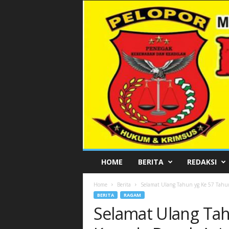
P
HOME
BERITA
REDAKSI
E
L
Home
Berita
Selamat Ulang Tahun yg Ke 57 Tahun. 
O
BERITA
RAGAM
P
Selamat Ulang Tah
O
R