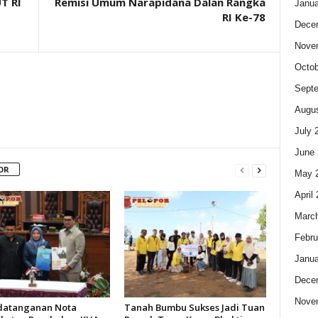
T RI
Remisi Umum Narapidana Dalan Rangka
Janua
RI Ke-78
Dece
Nove
Octob
Sept
Augus
July 
June 
OR
May 
April
Marc
Febru
Janua
Dece
Nove
datanganan Nota
Tanah Bumbu Sukses Jadi Tuan