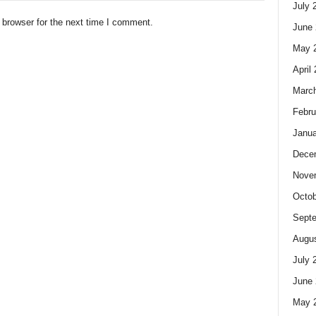
July 
 browser for the next time I comment.
June 
May 
April
Marc
Febru
Janua
Dece
Nove
Octob
Sept
Augus
July 
June 
May 