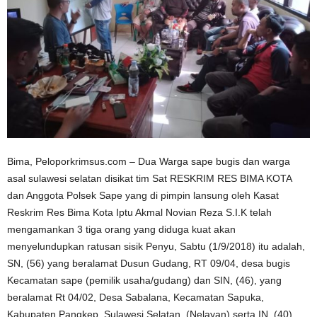
Bima, Peloporkrimsus.com – Dua Warga sape bugis dan warga
asal sulawesi selatan disikat tim Sat RESKRIM RES BIMA KOTA
dan Anggota Polsek Sape yang di pimpin lansung oleh Kasat
Reskrim Res Bima Kota Iptu Akmal Novian Reza S.I.K telah
mengamankan 3 tiga orang yang diduga kuat akan
menyelundupkan ratusan sisik Penyu, Sabtu (1/9/2018) itu adalah,
SN, (56) yang beralamat Dusun Gudang, RT 09/04, desa bugis
Kecamatan sape (pemilik usaha/gudang) dan SIN, (46), yang
beralamat Rt 04/02, Desa Sabalana, Kecamatan Sapuka,
Kabupaten Pangkep, Sulawesi Selatan, (Nelayan) serta IN, (40)