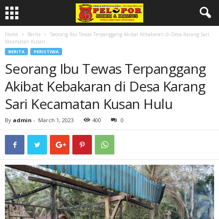
Home
Berita
Seorang Ibu Tewas Terpanggang Akibat Kebakaran di Desa Karang Sari
Kecamatan Kusan...
BERITA
PERISTIWA
Seorang Ibu Tewas Terpanggang
Akibat Kebakaran di Desa Karang
Sari Kecamatan Kusan Hulu
By
admin
-
March 1, 2023
400
0