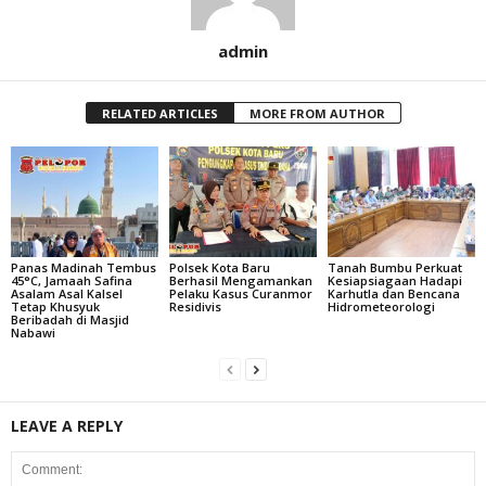
admin
RELATED ARTICLES
MORE FROM AUTHOR
Panas Madinah Tembus
Polsek Kota Baru
Tanah Bumbu Perkuat
45°C, Jamaah Safina
Berhasil Mengamankan
Kesiapsiagaan Hadapi
Asalam Asal Kalsel
Pelaku Kasus Curanmor
Karhutla dan Bencana
Tetap Khusyuk
Residivis
Hidrometeorologi
Beribadah di Masjid
Nabawi
LEAVE A REPLY