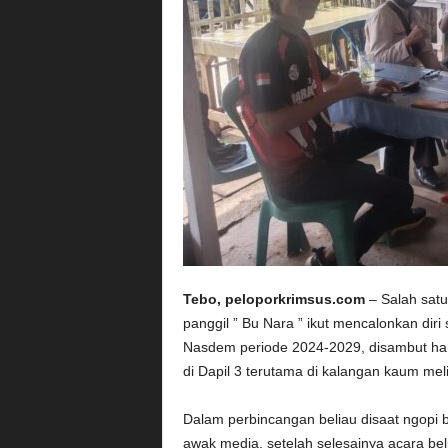
Tebo, peloporkrimsus.com
– Salah satu 
panggil ” Bu Nara ” ikut mencalonkan dir
Nasdem periode 2024-2029, disambut han
di Dapil 3 terutama di kalangan kaum meli
Dalam perbincangan beliau disaat ngopi
awak media, setelah selesainya acara bel