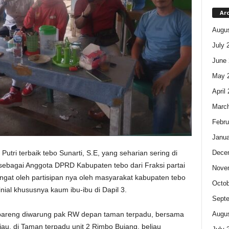
Ar
Augus
July 
June 
May 
April
Marc
Febru
Janua
Dece
Putri terbaik tebo Sunarti, S.E, yang seharian sering di
i sebagai Anggota DPRD Kabupaten tebo dari Fraksi partai
Nove
gat oleh partisipan nya oleh masyarakat kabupaten tebo
Octob
nial khususnya kaum ibu-ibu di Dapil 3.
Sept
Augus
 bareng diwarung pak RW depan taman terpadu, bersama
iau, di Taman terpadu unit 2 Rimbo Bujang, beliau