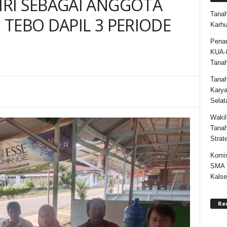
RI SEBAGAI ANGGOTA
Tanah
TEBO DAPIL 3 PERIODE
Karhu
Penan
KUA-
Tana
Tana
Karya
Selat
Wakil
Tanah
Strat
Komis
SMA N
Kalse
Re