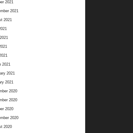
er 2021
ember 2021
t 2021
2021
2021
2021
 2021
h 2021
ary 2021
ry 2021
mber 2020
mber 2020
er 2020
ember 2020
t 2020