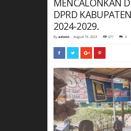
MENCALONKAN DI
DPRD KABUPATEN 
2024-2029.
By
admin
-
August 19, 2023
677
0