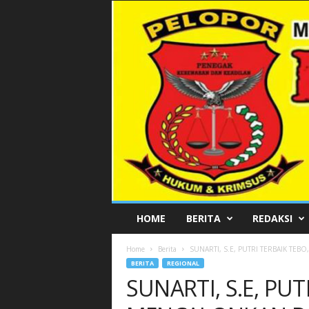
P
HOME
BERITA
REDAKSI
E
L
Home
Berita
SUNARTI, S.E, PUTRI TERBAIK TE
O
BERITA
REGIONAL
P
SUNARTI, S.E, PUT
O
R