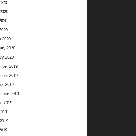
2020
2020
2020
 2020
h 2020
ary 2020
ry 2020
mber 2019
mber 2019
er 2019
ember 2019
t 2019
2019
2019
2019