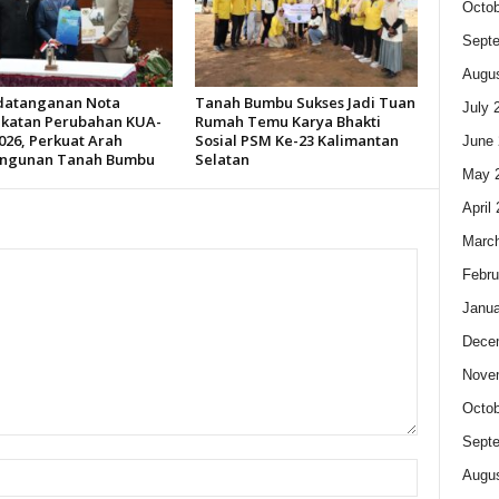
Octob
Sept
Augus
datanganan Nota
Tanah Bumbu Sukses Jadi Tuan
July 
katan Perubahan KUA-
Rumah Temu Karya Bhakti
026, Perkuat Arah
Sosial PSM Ke-23 Kalimantan
June 
ngunan Tanah Bumbu
Selatan
May 
April
Marc
Febru
Janua
Dece
Nove
Octob
Sept
Augus