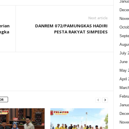
Janua
Dece
Next article
Nove
rian
DANREM 072/PAMUNGKAS HADIRI
Octob
ngka
PESTA RAKYAT SIMPEDES
Sept
Augus
July 
June 
May 
April
Marc
Febru
OR
Janua
Dece
Nove