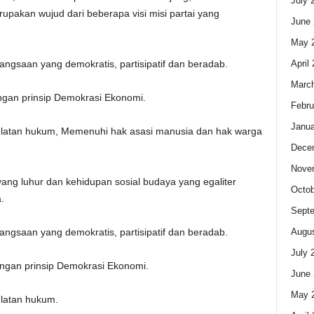
July 
pakan wujud dari beberapa visi misi partai yang
June 
May 
April
ngsaan yang demokratis, partisipatif dan beradab.
Marc
gan prinsip Demokrasi Ekonomi.
Febru
Janua
ulatan hukum, Memenuhi hak asasi manusia dan hak warga
Dece
Nove
ng luhur dan kehidupan sosial budaya yang egaliter
Octob
.
Sept
Augus
ngsaan yang demokratis, partisipatif dan beradab.
July 
ngan prinsip Demokrasi Ekonomi.
June 
May 
ulatan hukum.