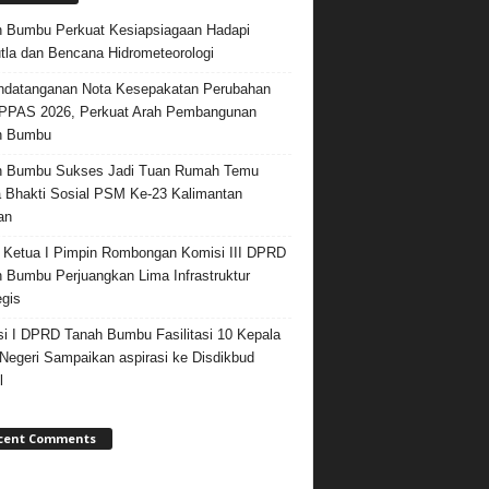
 Bumbu Perkuat Kesiapsiagaan Hadapi
tla dan Bencana Hidrometeorologi
datanganan Nota Kesepakatan Perubahan
PPAS 2026, Perkuat Arah Pembangunan
h Bumbu
h Bumbu Sukses Jadi Tuan Rumah Temu
 Bhakti Sosial PSM Ke-23 Kalimantan
an
 Ketua I Pimpin Rombongan Komisi III DPRD
 Bumbu Perjuangkan Lima Infrastruktur
egis
i I DPRD Tanah Bumbu Fasilitasi 10 Kepala
egeri Sampaikan aspirasi ke Disdikbud
l
cent Comments