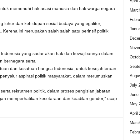
April
untuk memenuhi hak asasi manusia dan hak warga negara
Marc
Febru
luhur dan kehidupan sosial budaya yang egaliter,
Janua
 Kerena ini merupakan salah salah satu perinsif politik
Dece
Nove
 Indonesia yang sadar akan hak dan kewajibannya dalam
Octob
n bernegara serta
Sept
atuan dan kesatuan bangsa Indonesia, untuk kesejahteraan
Augus
enyalur aspirasi politik masyarakat, dalam merumuskan
July 
serta rekrutmen politik, dalam proses pengisian jabatan
June 
gan memperhatikan kesetaraan dan keadilan gender,” ucap
May 
April
Marc
Febru