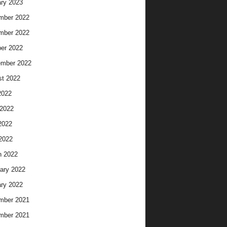
ry 2023
mber 2022
mber 2022
er 2022
ember 2022
t 2022
2022
2022
2022
 2022
h 2022
ary 2022
ry 2022
mber 2021
mber 2021