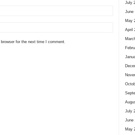
July 
June 
May 
April
Marc
 browser for the next time I comment.
Febru
Janua
Dece
Nove
Octob
Sept
Augus
July 
June 
May 