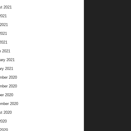
t 2021
2021
2021
2021
 2021
h 2021
ary 2021
ry 2021
mber 2020
mber 2020
er 2020
ember 2020
t 2020
2020
2020