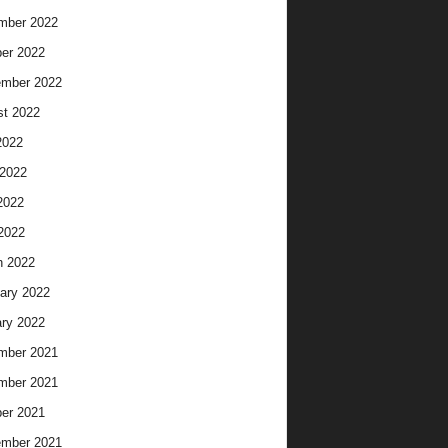
mber 2022
er 2022
ember 2022
t 2022
2022
2022
2022
 2022
h 2022
ary 2022
ry 2022
mber 2021
mber 2021
er 2021
ember 2021