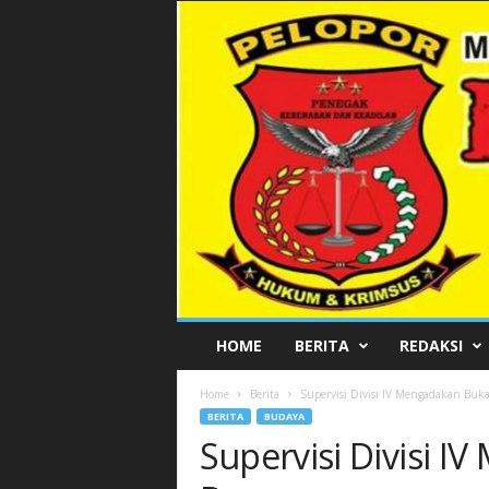
P
HOME
BERITA
REDAKSI
E
L
Home
Berita
Supervisi Divisi IV Mengadakan Buk
O
BERITA
BUDAYA
P
Supervisi Divisi 
O
R