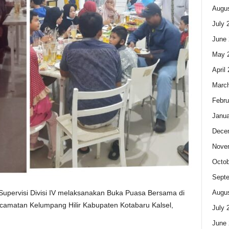
Augus
July 
June 
May 
April
Marc
Febru
Janua
Dece
Nove
Octob
Sept
Augus
upervisi Divisi IV melaksanakan Buka Puasa Bersama di
amatan Kelumpang Hilir Kabupaten Kotabaru Kalsel,
July 
June 