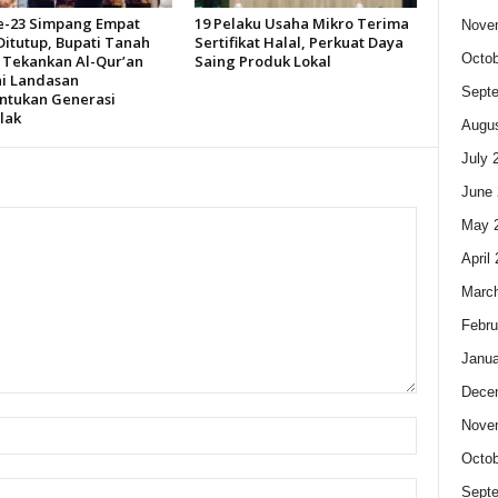
-23 Simpang Empat
19 Pelaku Usaha Mikro Terima
Nove
Ditutup, Bupati Tanah
Sertifikat Halal, Perkuat Daya
Octob
Tekankan Al-Qur’an
Saing Produk Lokal
i Landasan
Sept
tukan Generasi
lak
Augus
July 
June 
May 
April
Marc
Febru
Janua
Dece
Nove
Octob
Sept