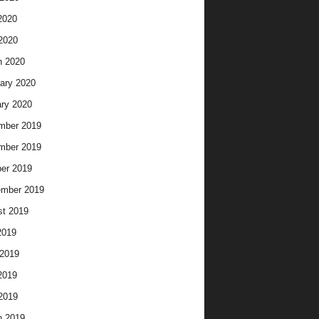
2020
 2020
h 2020
ary 2020
ry 2020
mber 2019
mber 2019
er 2019
ember 2019
t 2019
2019
2019
2019
 2019
h 2019