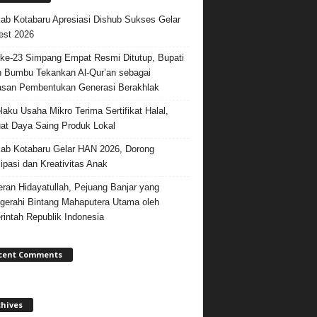
b Kotabaru Apresiasi Dishub Sukses Gelar
est 2026
e-23 Simpang Empat Resmi Ditutup, Bupati
 Bumbu Tekankan Al-Qur’an sebagai
san Pembentukan Generasi Berakhlak
laku Usaha Mikro Terima Sertifikat Halal,
at Daya Saing Produk Lokal
b Kotabaru Gelar HAN 2026, Dorong
sipasi dan Kreativitas Anak
ran Hidayatullah, Pejuang Banjar yang
gerahi Bintang Mahaputera Utama oleh
intah Republik Indonesia
cent Comments
chives