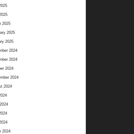
2025
 2025
h 2025
ary 2025
ry 2025
mber 2024
mber 2024
er 2024
ember 2024
t 2024
2024
2024
2024
 2024
h 2024