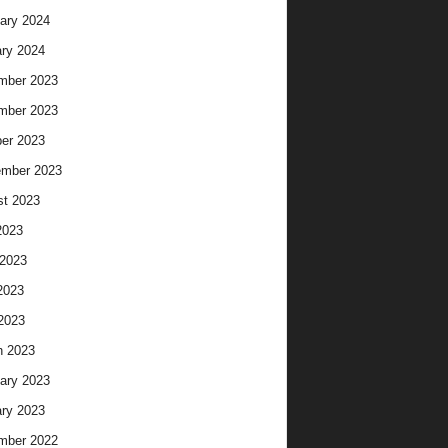
ary 2024
ry 2024
mber 2023
mber 2023
er 2023
ember 2023
t 2023
2023
2023
2023
 2023
h 2023
ary 2023
ry 2023
mber 2022