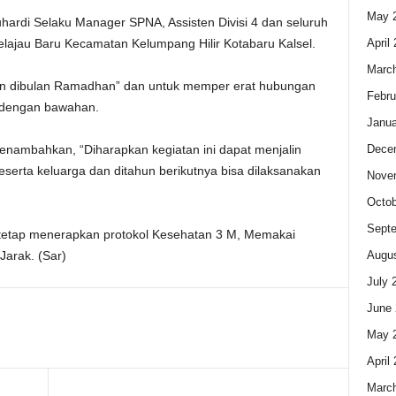
May 
Suhardi Selaku Manager SPNA, Assisten Divisi 4 dan seluruh
April
elajau Baru Kecamatan Kelumpang Hilir Kotabaru Kalsel.
Marc
 dibulan Ramadhan” dan untuk memper erat hubungan
Febru
n dengan bawahan.
Janua
Dece
menambahkan, “Diharapkan kegiatan ini dapat menjalin
serta keluarga dan ditahun berikutnya bisa dilaksanakan
Nove
Octob
Sept
 tetap menerapkan protokol Kesehatan 3 M, Memakai
Augus
arak. (Sar)
July 
June 
May 
April
Marc