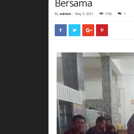
Bersama
By
admin
-
May 3, 2021
7742
1