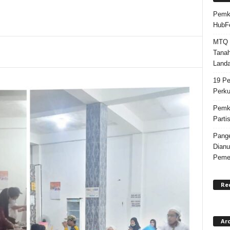
Pemka
HubF
MTQ k
Tanah
Landa
19 Pe
Perku
Pemka
Parti
Pange
Dianu
Pemer
Re
Ar