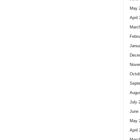
May 
April
Marc
Febru
Janua
Dece
Nove
Octob
Sept
Augus
July 
June 
May 
April
Marc