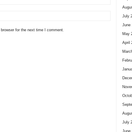
Augus
July 
June 
 browser for the next time I comment.
May 
April
Marc
Febru
Janua
Dece
Nove
Octob
Sept
Augus
July 
June 