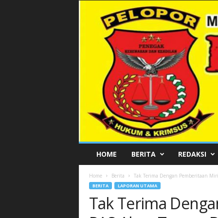
P
HOME
BERITA
REDAKSI
E
L
Home
Berita
Tak Terima Dengan Pemberitaan Mir
O
BERITA
LAPORAN UTAMA
P
Tak Terima Dengan
O
R