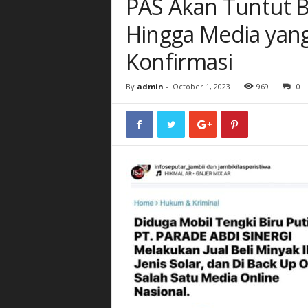
PAS Akan Tuntut 
Hingga Media yan
Konfirmasi
By
admin
-
October 1, 2023
969
0