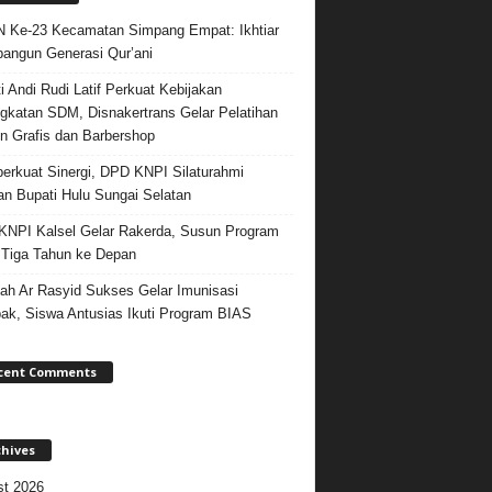
Ke-23 Kecamatan Simpang Empat: Ikhtiar
ngun Generasi Qur’ani
i Andi Rudi Latif Perkuat Kebijakan
gkatan SDM, Disnakertrans Gelar Pelatihan
n Grafis dan Barbershop
rkuat Sinergi, DPD KNPI Silaturahmi
n Bupati Hulu Sungai Selatan
NPI Kalsel Gelar Rakerda, Susun Program
 Tiga Tahun ke Depan
ah Ar Rasyid Sukses Gelar Imunisasi
k, Siswa Antusias Ikuti Program BIAS
cent Comments
chives
t 2026