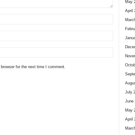
May 
April
Marc
Febru
Janua
Dece
Nove
Octob
 browser for the next time I comment.
Sept
Augus
July 
June 
May 
April
Marc