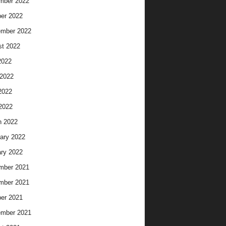
mber 2022
er 2022
ember 2022
t 2022
2022
2022
2022
 2022
h 2022
ary 2022
ry 2022
mber 2021
mber 2021
er 2021
ember 2021