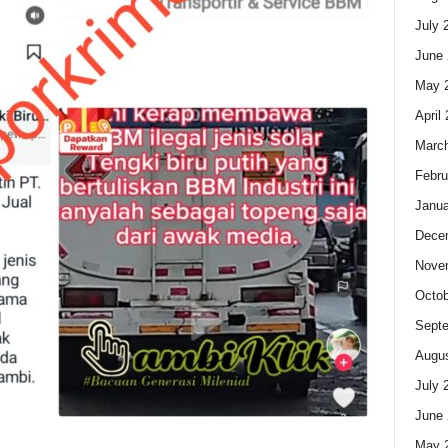
July 
June 
May 
April
Marc
Febru
Janua
Dece
Nove
Octob
Sept
Augus
July 
June 
May 