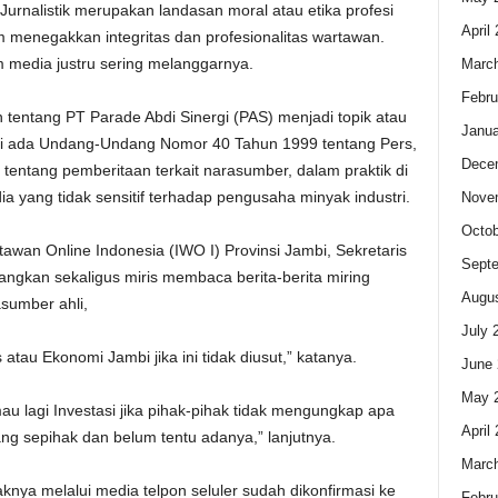
Jurnalistik merupakan landasan moral atau etika profesi
April
menegakkan integritas dan profesionalitas wartawan.
media justru sering melanggarnya.
Marc
Febru
tentang PT Parade Abdi Sinergi (PAS) menjadi topik atau
Janua
ati ada Undang-Undang Nomor 40 Tahun 1999 tentang Pers,
Dece
n tentang pemberitaan terkait narasumber, dalam praktik di
 yang tidak sensitif terhadap pengusaha minyak industri.
Nove
Octob
rtawan Online Indonesia (IWO I) Provinsi Jambi, Sekretaris
Sept
ngkan sekaligus miris membaca berita-berita miring
Augus
asumber ahli,
July 
tau Ekonomi Jambi jika ini tidak diusut,” katanya.
June 
May 
u lagi Investasi jika pihak-pihak tidak mengungkap apa
April
ang sepihak dan belum tentu adanya,” lanjutnya.
Marc
ya melalui media telpon seluler sudah dikonfirmasi ke
Febru