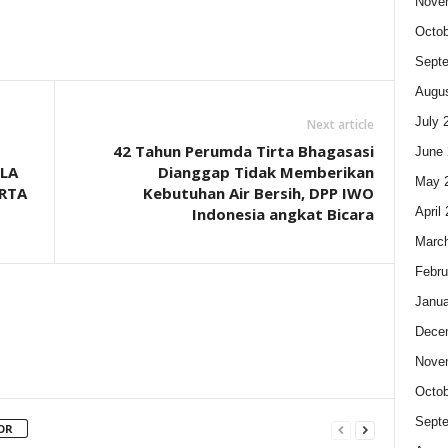
Nove
Octob
Sept
Augus
July 
Next article
42 Tahun Perumda Tirta Bhagasasi
June 
LA
Dianggap Tidak Memberikan
May 
RTA
Kebutuhan Air Bersih, DPP IWO
April
Indonesia angkat Bicara
Marc
Febru
Janua
Dece
Nove
Octob
Sept
OR