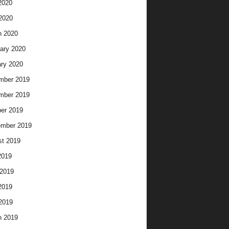
2020
 2020
h 2020
ary 2020
ry 2020
mber 2019
mber 2019
er 2019
ember 2019
t 2019
2019
2019
2019
 2019
h 2019