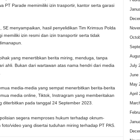
 PT Parade memimiliki izin trasportir, kantor serta garasi
Janua
Dece
an, SE menyampaikan, hasil penyelidikan Tim Krimsus Polda
Nove
emiliki izin resmi dan izin transportir serta tidak
Octob
 dimanapun.
Sept
Augus
pihak yang menertibkan berita miring, menduga, tanpa
ari ahli. Bukan dari wartawan atas nama hendri dari media
July 
.
June 
May 
emua media-media yang sempat menerbitkan berita-berita
April
emua media online, Tiktok, Instragram yang memberitakan
g diterbitkan pada tanggal 24 September 2023.
Marc
Febru
epolisian segera memproses hukum terhadap oknum-
Janua
oto/video yang disertai tuduhan miring terhadap PT PAS.
Dece