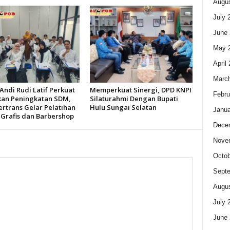
Augus
July 
June 
May 
April
Marc
Andi Rudi Latif Perkuat
Memperkuat Sinergi, DPD KNPI
Febru
kan Peningkatan SDM,
Silaturahmi Dengan Bupati
ertrans Gelar Pelatihan
Hulu Sungai Selatan
Janua
 Grafis dan Barbershop
Dece
Nove
Octob
Sept
Augus
July 
June 