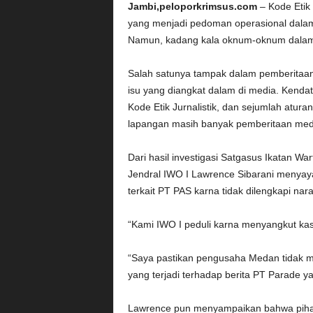
Jambi,peloporkrimsus.com
– Kode Etik 
yang menjadi pedoman operasional dalam 
Namun, kadang kala oknum-oknum dalam 
Salah satunya tampak dalam pemberitaan 
isu yang diangkat dalam di media. Kend
Kode Etik Jurnalistik, dan sejumlah atura
lapangan masih banyak pemberitaan media
Dari hasil investigasi Satgasus Ikatan Wa
Jendral IWO I Lawrence Sibarani menyaya
terkait PT PAS karna tidak dilengkapi nar
“Kami IWO I peduli karna menyangkut kas a
“Saya pastikan pengusaha Medan tidak ma
yang terjadi terhadap berita PT Parade y
Lawrence pun menyampaikan bahwa pihakn