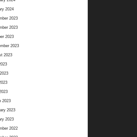
ry 2024
mber 2023
mber 2023
er 2023
ember 2023
t 2023
2023
2023
2023
 2023
h 2023
ary 2023
ry 2023
mber 2022