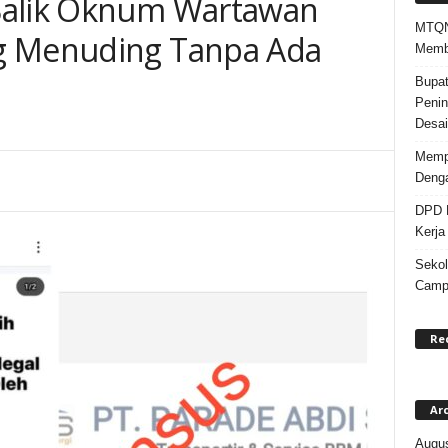
Balik Oknum Wartawan
MTQN 
g Menuding Tanpa Ada
Memba
Bupat
Penin
Desai
Mempe
Denga
DPD K
Kerja
Sekol
Campa
Re
Ar
Augus