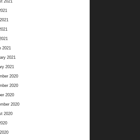
t 2021
2021
2021
2021
 2021
h 2021
ary 2021
ry 2021
mber 2020
mber 2020
er 2020
ember 2020
t 2020
2020
2020