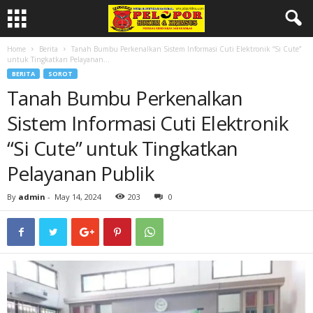
Home
Berita
Tanah Bumbu Perkenalkan Sistem Informasi Cuti Elektronik “Si Cute”
untuk Tingkatkan Pelayanan...
BERITA
SOROT
Tanah Bumbu Perkenalkan
Sistem Informasi Cuti Elektronik
“Si Cute” untuk Tingkatkan
Pelayanan Publik
By
admin
-
May 14, 2024
203
0