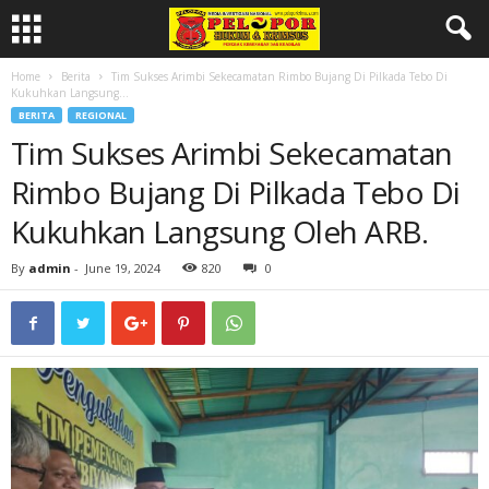
Home
Berita
Tim Sukses Arimbi Sekecamatan Rimbo Bujang Di Pilkada Tebo Di
Kukuhkan Langsung...
BERITA
REGIONAL
Tim Sukses Arimbi Sekecamatan
Rimbo Bujang Di Pilkada Tebo Di
Kukuhkan Langsung Oleh ARB.
By
admin
-
June 19, 2024
820
0