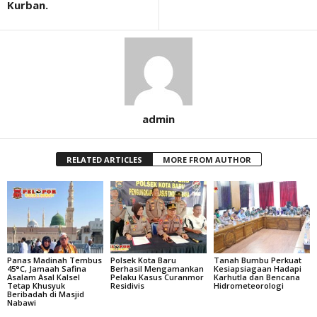
Kurban.
admin
RELATED ARTICLES
MORE FROM AUTHOR
Panas Madinah Tembus
Polsek Kota Baru
Tanah Bumbu Perkuat
45°C, Jamaah Safina
Berhasil Mengamankan
Kesiapsiagaan Hadapi
Asalam Asal Kalsel
Pelaku Kasus Curanmor
Karhutla dan Bencana
Tetap Khusyuk
Residivis
Hidrometeorologi
Beribadah di Masjid
Nabawi