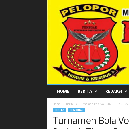
P
HOME
BERITA
REDAKSI
E
L
Home
Berita
Turnamen Bola Voli SBVC Cup 2025 d
O
BERITA
REGIONAL
P
Turnamen Bola Vol
O
R