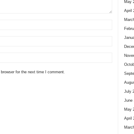
May 
April
Marc
Febru
Janua
Dece
Nove
Octob
 browser for the next time I comment.
Sept
Augus
July 
June 
May 
April
Marc