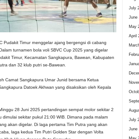
July 
June 
May 
April
C Pudakit Timur menggelar ajang bergengsi di cabang
Marc
. Dalam turnamen bola voli SBVC Cup 2025 yang digelar
Febru
Pudakit Timur, Kecamatan Sangkapura, Bawean, Kabupaten
Janua
putra dan 32 klub putri se-Bawean.
Dece
 oleh Camat Sangkapura Umar Junid bersama Ketua
Nove
Sangkapura Datoek Akhwan yang disaksikan oleh Kepala
Octob
Sept
inggu 28 Juni 2025 pertandingan sempat molor sekitar 2
Augus
ru dimulai sekitar pukul 21:00 WIB. Dimana pada malam
July 
ang akan digelar. Di laga pertama Tim Putra yang akan
June 
caba, laga kedua Tim Putri Golden Star dengan Volta
May 