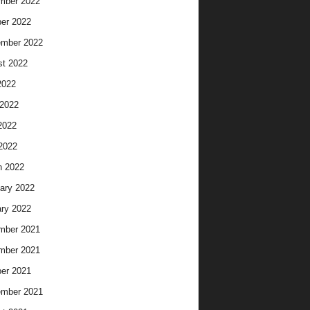
mber 2022
er 2022
ember 2022
t 2022
2022
2022
2022
 2022
h 2022
ary 2022
ry 2022
mber 2021
mber 2021
er 2021
ember 2021