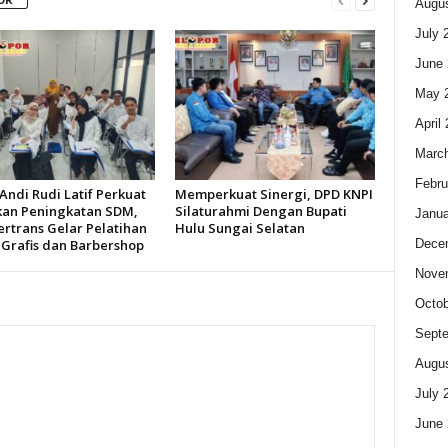
Augus
July 
June 
May 
April
Marc
Febru
Andi Rudi Latif Perkuat
Memperkuat Sinergi, DPD KNPI
kan Peningkatan SDM,
Silaturahmi Dengan Bupati
Janua
ertrans Gelar Pelatihan
Hulu Sungai Selatan
Dece
 Grafis dan Barbershop
Nove
Octob
Sept
Augus
July 
June 