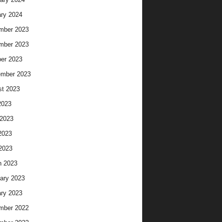
ry 2024
mber 2023
mber 2023
er 2023
ember 2023
t 2023
2023
2023
2023
 2023
h 2023
ary 2023
ry 2023
mber 2022