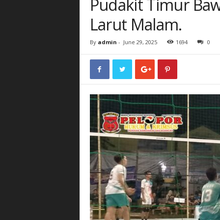
Pudakit Timur Ba
Larut Malam.
By
admin
-
June 29, 2025
1694
0