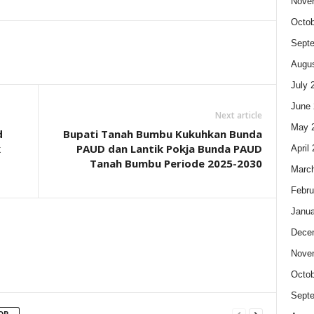
Nove
Octob
Sept
Augus
July 
June 
Next article
May 
d
Bupati Tanah Bumbu Kukuhkan Bunda
k
PAUD dan Lantik Pokja Bunda PAUD
April
Tanah Bumbu Periode 2025-2030
Marc
Febru
Janua
Dece
Nove
Octob
Sept
OR