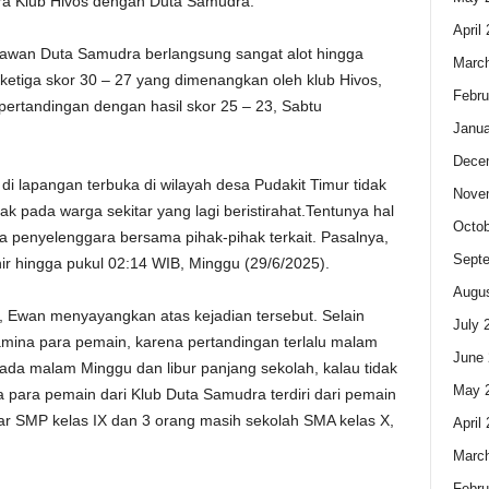
tara Klub Hivos dengan Duta Samudra.
April
elawan Duta Samudra berlangsung sangat alot hingga
Marc
t ketiga skor 30 – 27 yang dimenangkan oleh klub Hivos,
Febru
ertandingan dengan hasil skor 25 – 23, Sabtu
Janua
Dece
di lapangan terbuka di wilayah desa Pudakit Timur tidak
Nove
 pada warga sekitar yang lagi beristirahat.Tentunya hal
Octob
itia penyelenggara bersama pihak-pihak terkait. Pasalnya,
Sept
ir hingga pukul 02:14 WIB, Minggu (29/6/2025).
Augus
, Ewan menyayangkan atas kejadian tersebut. Selain
July 
ina para pemain, karena pertandingan terlalu malam
June 
ada malam Minggu dan libur panjang sekolah, kalau tidak
May 
para pemain dari Klub Duta Samudra terdiri dari pemain
jar SMP kelas IX dan 3 orang masih sekolah SMA kelas X,
April
Marc
Febru