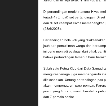
Junior dan di laga terakhir Tim Putra an
Di pertandingan terakhir antara Hivos m
terjadi 4 (Empat) set pertandingan. Di se
dan di set keempat Hivos memenangkan p
(28/6/2025).
Pertandingan bola voli yang dilaksanakan 
jauh dari pemukiman warga dan berdampak
ini perlu menjadi evaluasi dari pihak pan
bahwa pertandingan tersebut baru berakh
Salah satu Ketua Klub dari Duta Samudra
menguras tenaga juga mempengaruhi stam
dilaksanakan. Untung pertandingan pas p
akan mempengaruhi para pemain. Karena 
junior yang 4 orang masih berstatus pela
dan 7 pemain senior.