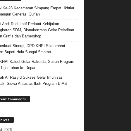
Ke-23 Kecamatan Simpang Empat: Ikhtiar
ngun Generasi Qur’ani
i Andi Rudi Latif Perkuat Kebijakan
gkatan SDM, Disnakertrans Gelar Pelatihan
n Grafis dan Barbershop
rkuat Sinergi, DPD KNPI Silaturahmi
n Bupati Hulu Sungai Selatan
NPI Kalsel Gelar Rakerda, Susun Program
 Tiga Tahun ke Depan
ah Ar Rasyid Sukses Gelar Imunisasi
k, Siswa Antusias Ikuti Program BIAS
cent Comments
chives
t 2026