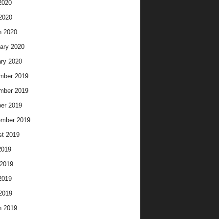
2020
 2020
h 2020
ary 2020
ry 2020
mber 2019
mber 2019
er 2019
ember 2019
t 2019
2019
2019
2019
 2019
h 2019