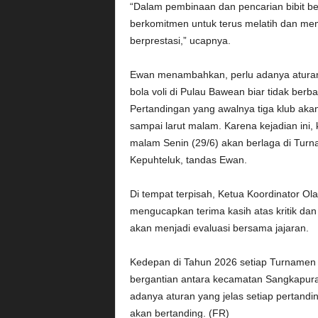
“Dalam pembinaan dan pencarian bibit ber
berkomitmen untuk terus melatih dan mem
berprestasi,” ucapnya.
Ewan menambahkan, perlu adanya aturan 
bola voli di Pulau Bawean biar tidak be
Pertandingan yang awalnya tiga klub akan
sampai larut malam. Karena kejadian ini,
malam Senin (29/6) akan berlaga di Turn
Kepuhteluk, tandas Ewan.
Di tempat terpisah, Ketua Koordinator 
mengucapkan terima kasih atas kritik da
akan menjadi evaluasi bersama jajaran.
Kedepan di Tahun 2026 setiap Turnamen 
bergantian antara kecamatan Sangkapura d
adanya aturan yang jelas setiap pertandin
akan bertanding. (FR)