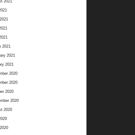
t 2021
2021
2021
2021
 2021
h 2021
ary 2021
ry 2021
mber 2020
mber 2020
er 2020
ember 2020
t 2020
2020
2020