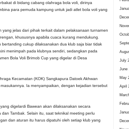
bakat di bidang cabang olahraga bola voli, dirinya
Janua
bina para pemuda kampung untuk jadi atlet bola voli yang
Dece
Nove
yang jelas dari pihak terkait dalam pelaksanaan turnamen
Octob
rbarengan, khususnya apabila cuaca kurang mendukung.
Sept
 bertanding cukup dilaksanakan dua klub saja biar tidak
 kini menimpah pada klubnya sendiri, sedangkan pada
Augus
amen Bola Voli Brimob Cup yang digelar di Desa
July 
June 
May 
Olahraga Kecamatan (KOK) Sangkapura Datoek Akhwan
n masukannya. Ia menyampaikan, dengan kejadian tersebut
April
Marc
Febru
yang digelardi Bawean akan dilaksanakan secara
Janua
an Tambak. Selain itu, saat teknikal meeting perlu
gan dan aturan itu harus dipatuhi oleh setiap klub yang
Dece