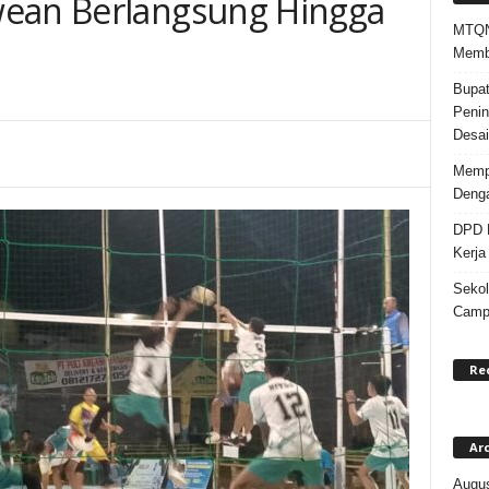
wean Berlangsung Hingga
MTQN 
Memba
Bupat
Penin
Desai
Mempe
Denga
DPD K
Kerja
Sekol
Campa
Re
Ar
Augus