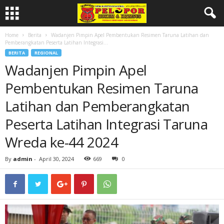
Home
Berita
Wadanjen Pimpin Apel Pembentukan Resimen Taruna Latihan dan
Pemberangkatan Peserta Latihan Integrasi...
BERITA
REGIONAL
Wadanjen Pimpin Apel
Pembentukan Resimen Taruna
Latihan dan Pemberangkatan
Peserta Latihan Integrasi Taruna
Wreda ke-44 2024
By
admin
-
April 30, 2024
669
0