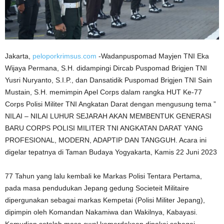
Jakarta,
peloporkrimsus.com
-Wadanpuspomad Mayjen TNI Eka
Wijaya Permana, S.H. didampingi Dircab Puspomad Brigjen TNI
Yusri Nuryanto, S.I.P., dan Dansatidik Puspomad Brigjen TNI Sain
Mustain, S.H. memimpin Apel Corps dalam rangka HUT Ke-77
Corps Polisi Militer TNI Angkatan Darat dengan mengusung tema ”
NILAI – NILAI LUHUR SEJARAH AKAN MEMBENTUK GENERASI
BARU CORPS POLISI MILITER TNI ANGKATAN DARAT YANG
PROFESIONAL, MODERN, ADAPTIP DAN TANGGUH. Acara ini
digelar tepatnya di Taman Budaya Yogyakarta, Kamis 22 Juni 2023
77 Tahun yang lalu kembali ke Markas Polisi Tentara Pertama,
pada masa pendudukan Jepang gedung Societeit Militaire
dipergunakan sebagai markas Kempetai (Polisi Militer Jepang),
dipimpin oleh Komandan Nakamiwa dan Wakilnya, Kabayasi.
Kemudian setelah masa awal kemerdekaan dipakai sebagai