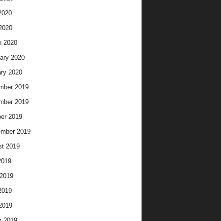
2020
 2020
h 2020
ary 2020
ry 2020
mber 2019
mber 2019
er 2019
ember 2019
t 2019
2019
2019
2019
 2019
h 2019