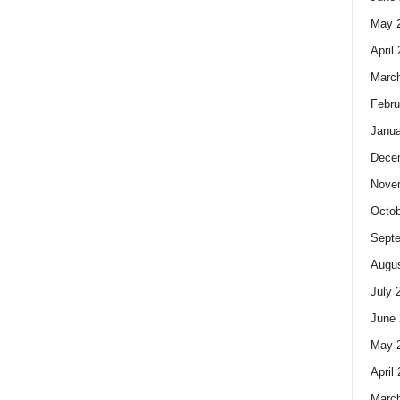
May 
April
Marc
Febru
Janua
Dece
Nove
Octob
Sept
Augus
July 
June 
May 
April
Marc