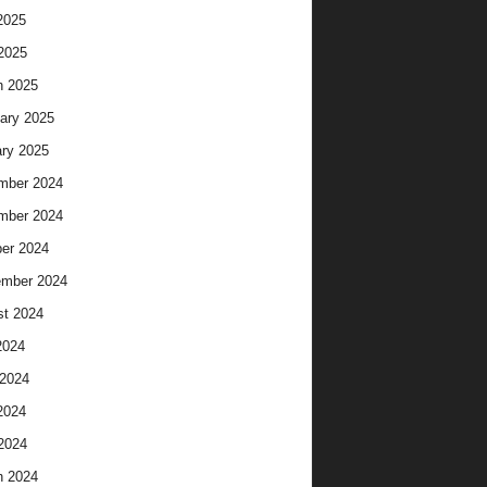
2025
 2025
h 2025
ary 2025
ry 2025
mber 2024
mber 2024
er 2024
ember 2024
t 2024
2024
2024
2024
 2024
h 2024