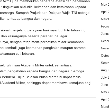
r Akmil juga memberikan beberapa atensi dan penekanan
May 
 : tingkatkan nilai-nilai keimanan dan ketakwaan kepada
April
tamarga, Sumpah Prajurit dan Delapan Wajib TNI sebagai
ian terhadap bangsa dan negara.
Marc
Febru
ional menjelang perayaan hari raya Idul Fitri tahun ini,
Janua
dan keluarganya beserta para taruna, agar
Dece
tunya, dengan tetap mem-perhatikan faktor keamanan
gan kembali, juga keamanan pangkalan maupun asrama
Nove
laksanaan cuti lebaran.
Octob
Sept
eluruh insan Akademi Militer untuk senantiasa
Augus
dalam pengabdian kepada bangsa dan negara. Semoga
a Bendera Tujuh Belasan Bulan Maret ini dapat terus
July 
uni Akademi Militer, sehingga dapat membawa kemajuan bagi
June 
May 
April
Marc