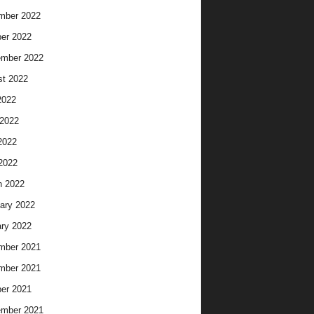
mber 2022
er 2022
ember 2022
t 2022
2022
2022
2022
 2022
h 2022
ary 2022
ry 2022
mber 2021
mber 2021
er 2021
ember 2021