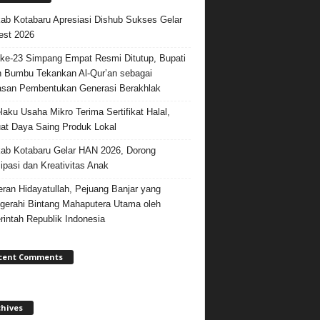
b Kotabaru Apresiasi Dishub Sukses Gelar
est 2026
e-23 Simpang Empat Resmi Ditutup, Bupati
 Bumbu Tekankan Al-Qur’an sebagai
san Pembentukan Generasi Berakhlak
laku Usaha Mikro Terima Sertifikat Halal,
at Daya Saing Produk Lokal
b Kotabaru Gelar HAN 2026, Dorong
sipasi dan Kreativitas Anak
ran Hidayatullah, Pejuang Banjar yang
gerahi Bintang Mahaputera Utama oleh
intah Republik Indonesia
cent Comments
chives