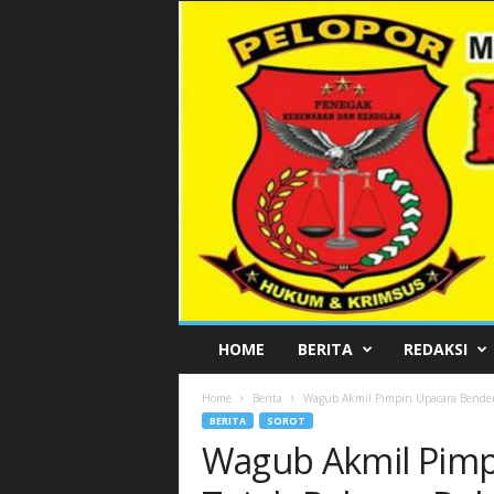
P
HOME
BERITA
REDAKSI
E
L
Home
Berita
Wagub Akmil Pimpin Upacara Bender
O
BERITA
SOROT
P
Wagub Akmil Pimp
O
R