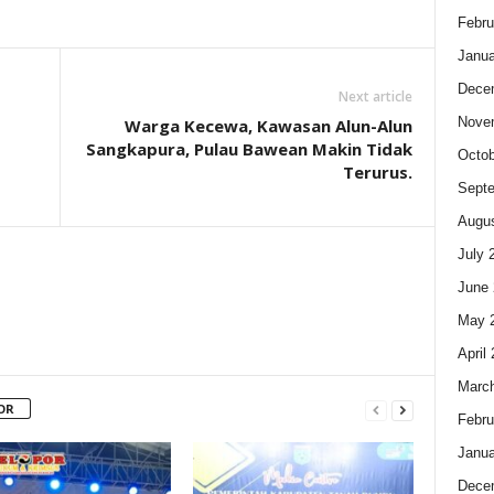
Febru
Janua
Dece
Next article
Nove
Warga Kecewa, Kawasan Alun-Alun
Sangkapura, Pulau Bawean Makin Tidak
Octob
Terurus.
Sept
Augus
July 
June 
May 
April
Marc
OR
Febru
Janua
Dece