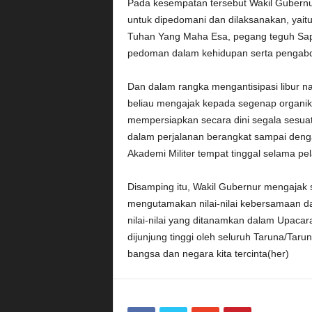
Pada kesempatan tersebut Wakil Gubernu
untuk dipedomani dan dilaksanakan, yaitu
Tuhan Yang Maha Esa, pegang teguh Sap
pedoman dalam kehidupan serta pengabd
Dan dalam rangka mengantisipasi libur nas
beliau mengajak kepada segenap organik 
mempersiapkan secara dini segala sesua
dalam perjalanan berangkat sampai den
Akademi Militer tempat tinggal selama pe
Disamping itu, Wakil Gubernur mengajak s
mengutamakan nilai-nilai kebersamaan 
nilai-nilai yang ditanamkan dalam Upacar
dijunjung tinggi oleh seluruh Taruna/Tar
bangsa dan negara kita tercinta(her)