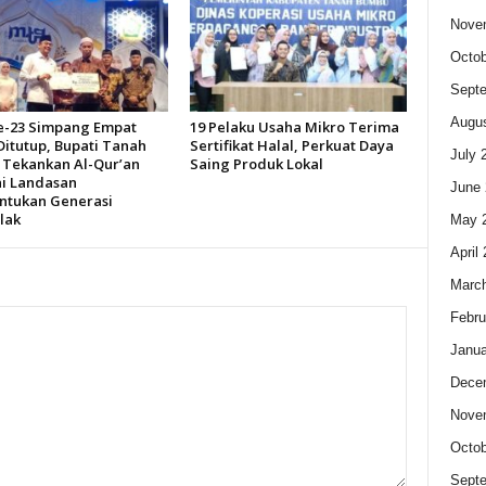
Nove
Octob
Sept
Augus
-23 Simpang Empat
19 Pelaku Usaha Mikro Terima
Ditutup, Bupati Tanah
Sertifikat Halal, Perkuat Daya
July 
Tekankan Al-Qur’an
Saing Produk Lokal
i Landasan
June 
tukan Generasi
lak
May 
April
Marc
Febru
Janua
Dece
Nove
Octob
Sept