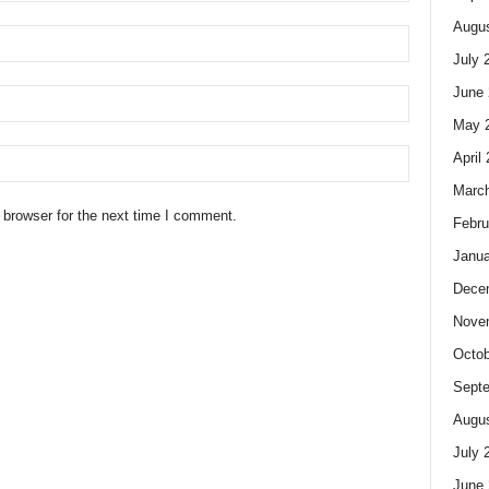
Augus
July 
June 
May 
April
Marc
 browser for the next time I comment.
Febru
Janua
Dece
Nove
Octob
Sept
Augus
July 
June 