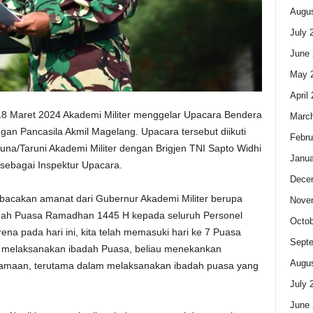
Augus
July 
June 
May 
April
8 Maret 2024 Akademi Militer menggelar Upacara Bendera
Marc
an Pancasila Akmil Magelang. Upacara tersebut diikuti
Febru
runa/Taruni Akademi Militer dengan Brigjen TNI Sapto Widhi
Janua
 sebagai Inspektur Upacara.
Dece
acakan amanat dari Gubernur Akademi Militer berupa
Nove
dah Puasa Ramadhan 1445 H kepada seluruh Personel
Octob
ena pada hari ini, kita telah memasuki hari ke 7 Puasa
Sept
 melaksanakan ibadah Puasa, beliau menekankan
Augus
samaan, terutama dalam melaksanakan ibadah puasa yang
July 
June 