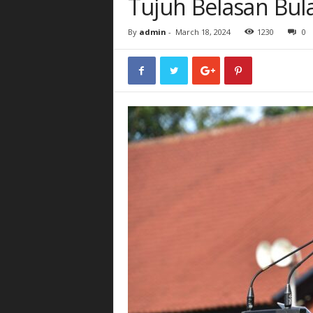
Tujuh Belasan Bul
By
admin
-
March 18, 2024
1230
0