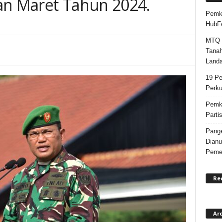
an Maret Tahun 2024.
Pemka
HubF
MTQ k
Tanah
Landa
19 Pe
Perku
Pemka
Parti
Pange
Dianu
Pemer
Re
Ar