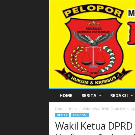
P
HOME
BERITA
REDAKSI
E
L
Home
Berita
Wakil Ketua DPRD Tanah Bumbu Apres
O
BERITA
REGIONAL
P
Wakil Ketua DPRD
O
R