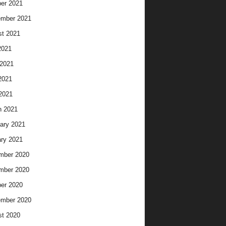
er 2021
ember 2021
t 2021
2021
2021
2021
 2021
h 2021
ary 2021
ry 2021
mber 2020
mber 2020
er 2020
ember 2020
t 2020