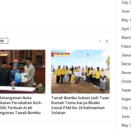
July 
June 
May 
April
Marc
OR
Febru
Janua
Dece
Nove
Octob
Sept
datanganan Nota
Tanah Bumbu Sukses Jadi Tuan
Augus
katan Perubahan KUA-
Rumah Temu Karya Bhakti
026, Perkuat Arah
Sosial PSM Ke-23 Kalimantan
July 
ngunan Tanah Bumbu
Selatan
June 
May 