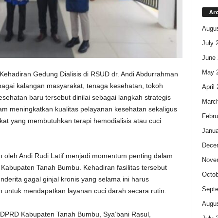
Ar
Augus
July 
June 
May 
Kehadiran Gedung Dialisis di RSUD dr. Andi Abdurrahman
bagai kalangan masyarakat, tenaga kesehatan, tokoh
April
kesehatan baru tersebut dinilai sebagai langkah strategis
Marc
m meningkatkan kualitas pelayanan kesehatan sekaligus
Febru
at yang membutuhkan terapi hemodialisis atau cuci
Janua
Dece
n oleh Andi Rudi Latif menjadi momentum penting dalam
Nove
Kabupaten Tanah Bumbu. Kehadiran fasilitas tersebut
Octob
erita gagal ginjal kronis yang selama ini harus
Sept
 untuk mendapatkan layanan cuci darah secara rutin.
Augus
a DPRD Kabupaten Tanah Bumbu, Sya’bani Rasul,