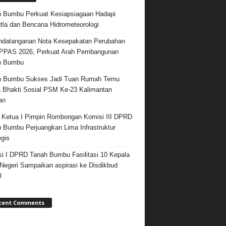
 Bumbu Perkuat Kesiapsiagaan Hadapi
tla dan Bencana Hidrometeorologi
datanganan Nota Kesepakatan Perubahan
PPAS 2026, Perkuat Arah Pembangunan
h Bumbu
h Bumbu Sukses Jadi Tuan Rumah Temu
 Bhakti Sosial PSM Ke-23 Kalimantan
an
 Ketua I Pimpin Rombongan Komisi III DPRD
 Bumbu Perjuangkan Lima Infrastruktur
egis
i I DPRD Tanah Bumbu Fasilitasi 10 Kepala
egeri Sampaikan aspirasi ke Disdikbud
l
cent Comments