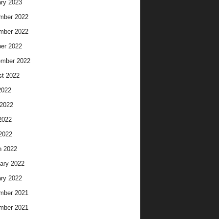
ry 2023
mber 2022
mber 2022
er 2022
ember 2022
t 2022
2022
2022
2022
 2022
h 2022
ary 2022
ry 2022
mber 2021
mber 2021