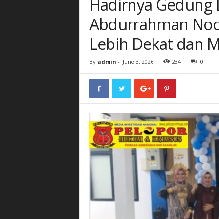
Hadirnya Gedung D
Abdurrahman Noor,
Lebih Dekat dan 
By
admin
-
June 3, 2026
234
0