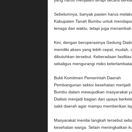
yang harus menjalani terapi secara berka
Sebelumnya, banyak pasien harus melakuk
Kabupaten Tanah Bumbu untuk mendapatka
tenaga dan waktu, tetapi juga menambah 
Kini, dengan beroperasinya Gedung Diali
memiliki akses yang lebih cepat, mudah,
dibutuhkan tersebut. Keberadaan fasilita
sekaligus mengurangi risiko keterlambat
Bukti Komitmen Pemerintah Daerah
Pembangunan sektor kesehatan menjadi s
Bumbu dalam mewujudkan masyarakat yang
Dialisis menjadi bagian dari upaya berke
sakit daerah agar mampu memberikan la
Masyarakat menilai langkah tersebut seb
kesehatan warga. Selain meningkatkan kua