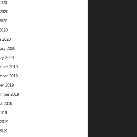
2020
2020
2020
 2020
h 2020
ary 2020
ry 2020
mber 2019
mber 2019
er 2019
ember 2019
t 2019
2019
2019
2019