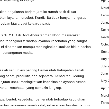
la sepanjang hidupnya.
April
Marc
an perjalanan berjam-jam ke rumah sakit di luar
Febru
n layanan tersebut. Kondisi itu tidak hanya menguras
Janua
beban biaya bagi keluarga pasien.
Dece
sis di RSUD dr. Andi Abdurrahman Noor, masyarakat
Nove
 dan terjangkau terhadap layanan kesehatan yang sangat
Octob
s ini diharapkan mampu meningkatkan kualitas hidup pasien
Sept
an penanganan medis.
Augus
July 
alah satu fokus penting Pemerintah Kabupaten Tanah
June 
 sehat, produktif, dan sejahtera. Kehadiran Gedung
May 
lanjutan untuk meningkatkan kapasitas pelayanan rumah
yanan kesehatan yang semakin lengkap.
April
Marc
agai bentuk kepedulian pemerintah terhadap kebutuhan
Febru
litas pelayanan rumah sakit, keberadaan fasilitas baru ini