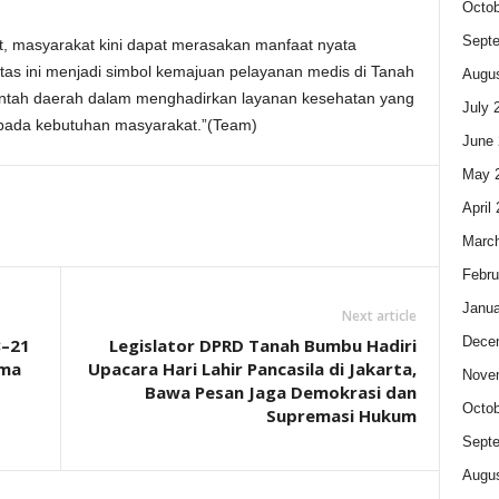
Octob
Sept
t, masyarakat kini dapat merasakan manfaat nyata
tas ini menjadi simbol kemajuan pelayanan medis di Tanah
Augus
ntah daerah dalam menghadirkan layanan kesehatan yang
July 
si pada kebutuhan masyarakat.”(Team)
June 
May 
April
Marc
Febru
Janua
Next article
Dece
8–21
Legislator DPRD Tanah Bumbu Hadiri
ama
Upacara Hari Lahir Pancasila di Jakarta,
Nove
Bawa Pesan Jaga Demokrasi dan
Octob
Supremasi Hukum
Sept
Augus