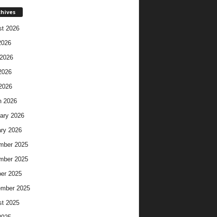
chives
t 2026
2026
2026
2026
 2026
h 2026
ary 2026
ry 2026
mber 2025
mber 2025
er 2025
ember 2025
t 2025