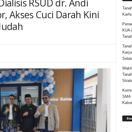
ialisis RSUD dr. Andi
Tanah
 Akses Cuci Darah Kini
Karhu
Mudah
Penan
KUA-
Tana
Tana
Karya
Selat
Wakil
Tanah
Strat
Komis
SMA N
Kalse
Re