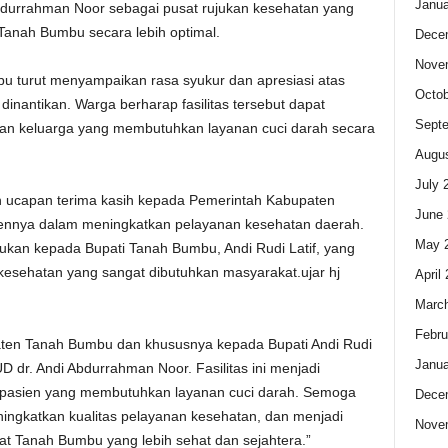
Janua
bdurrahman Noor sebagai pusat rujukan kesehatan yang
anah Bumbu secara lebih optimal.
Dece
Nove
 turut menyampaikan rasa syukur dan apresiasi atas
Octob
dinantikan. Warga berharap fasilitas tersebut dapat
Sept
an keluarga yang membutuhkan layanan cuci darah secara
Augus
July 
ucapan terima kasih kepada Pemerintah Kabupaten
June 
ennya dalam meningkatkan pelayanan kesehatan daerah.
May 
ukan kepada Bupati Tanah Bumbu, Andi Rudi Latif, yang
s kesehatan yang sangat dibutuhkan masyarakat.ujar hj
April
Marc
Febru
aten Tanah Bumbu dan khususnya kepada Bupati Andi Rudi
Janua
UD dr. Andi Abdurrahman Noor. Fasilitas ini menjadi
 pasien yang membutuhkan layanan cuci darah. Semoga
Dece
ingkatkan kualitas pelayanan kesehatan, dan menjadi
Nove
t Tanah Bumbu yang lebih sehat dan sejahtera.”