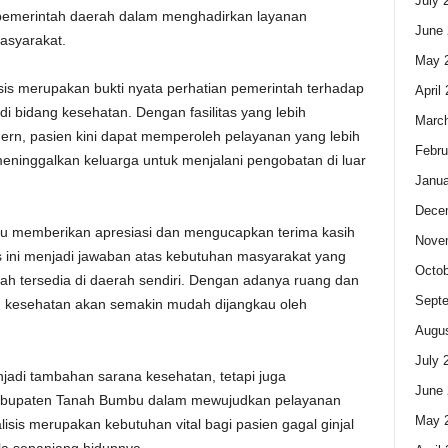
July 
pemerintah daerah dalam menghadirkan layanan
June 
asyarakat.
May 
s merupakan bukti nyata perhatian pemerintah terhadap
April
i bidang kesehatan. Dengan fasilitas yang lebih
Marc
dern, pasien kini dapat memperoleh pelayanan yang lebih
Febru
eninggalkan keluarga untuk menjalani pengobatan di luar
Janua
Dece
 memberikan apresiasi dan mengucapkan terima kasih
Nove
tas ini menjadi jawaban atas kebutuhan masyarakat yang
Octob
rah tersedia di daerah sendiri. Dengan adanya ruang dan
Sept
n kesehatan akan semakin mudah dijangkau oleh
Augus
July 
njadi tambahan sarana kesehatan, tetapi juga
June 
abupaten Tanah Bumbu dalam mewujudkan pelayanan
May 
isis merupakan kebutuhan vital bagi pasien gagal ginjal