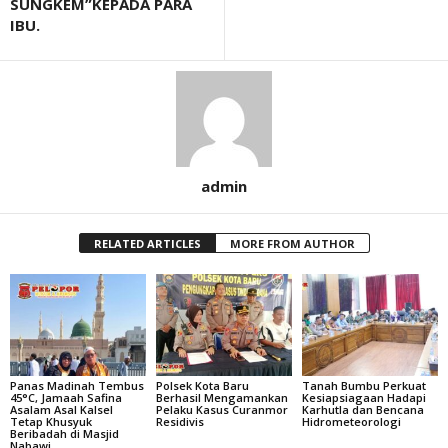
SUNGKEM”KEPADA PARA
IBU.
admin
RELATED ARTICLES
MORE FROM AUTHOR
Panas Madinah Tembus
Polsek Kota Baru
Tanah Bumbu Perkuat
45°C, Jamaah Safina
Berhasil Mengamankan
Kesiapsiagaan Hadapi
Asalam Asal Kalsel
Pelaku Kasus Curanmor
Karhutla dan Bencana
Tetap Khusyuk
Residivis
Hidrometeorologi
Beribadah di Masjid
Nabawi