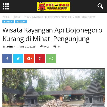
Home
Berita
Wisata Kayangan Api Bojonegoro Kurang di Minati Pengunjung
BERITA
BUDAYA
Wisata Kayangan Api Bojonegoro
Kurang di Minati Pengunjung
By
admin
-
April 30, 2023
942
0