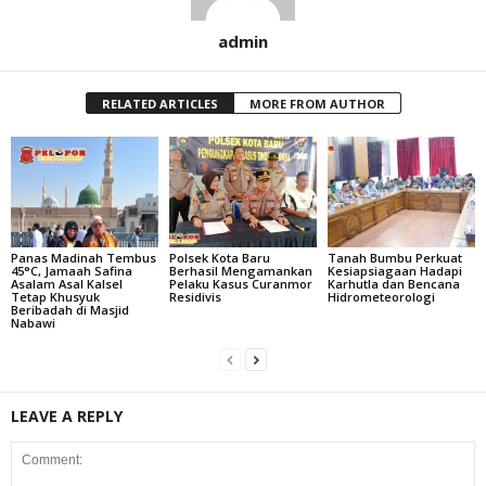
admin
RELATED ARTICLES
MORE FROM AUTHOR
Panas Madinah Tembus
Polsek Kota Baru
Tanah Bumbu Perkuat
45°C, Jamaah Safina
Berhasil Mengamankan
Kesiapsiagaan Hadapi
Asalam Asal Kalsel
Pelaku Kasus Curanmor
Karhutla dan Bencana
Tetap Khusyuk
Residivis
Hidrometeorologi
Beribadah di Masjid
Nabawi
LEAVE A REPLY