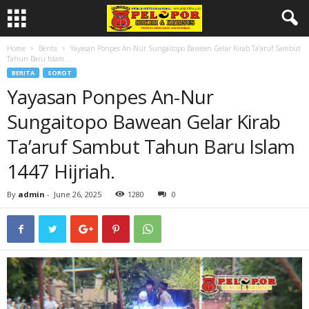
Home
Berita
Yayasan Ponpes An-Nur Sungaitopo Bawean Gelar Kirab Ta’aruf Sambut
Tahun Baru Islam...
BERITA
SOROT
Yayasan Ponpes An-Nur
Sungaitopo Bawean Gelar Kirab
Ta’aruf Sambut Tahun Baru Islam
1447 Hijriah.
By
admin
-
June 26, 2025
1280
0