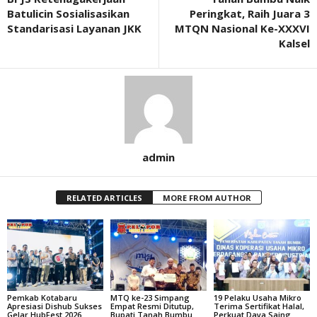
Batulicin Sosialisasikan
Peringkat, Raih Juara 3
Standarisasi Layanan JKK
MTQN Nasional Ke-XXXVI
Kalsel
admin
RELATED ARTICLES
MORE FROM AUTHOR
Pemkab Kotabaru
MTQ ke-23 Simpang
19 Pelaku Usaha Mikro
Apresiasi Dishub Sukses
Empat Resmi Ditutup,
Terima Sertifikat Halal,
Gelar HubFest 2026
Bupati Tanah Bumbu
Perkuat Daya Saing