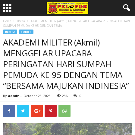
Home
Berita
AKADEMI MILITER (Akmil) MENGGELAR UPACARA PERINGATAN HARI
SUMPAH PEMUDA KE-95 DENGAN TEMA...
BERITA
SOROT
AKADEMI MILITER (Akmil)
MENGGELAR UPACARA
PERINGATAN HARI SUMPAH
PEMUDA KE-95 DENGAN TEMA
“BERSAMA MAJUKAN INDINESIA”
By
admin
-
October 28, 2023
286
0