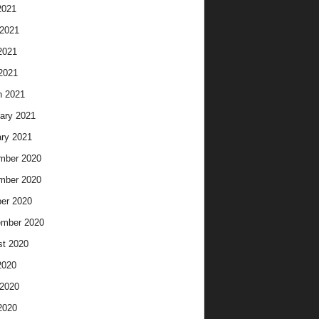
2021
2021
2021
 2021
h 2021
ary 2021
ry 2021
mber 2020
mber 2020
er 2020
ember 2020
t 2020
2020
2020
2020