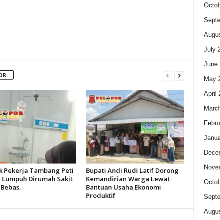
Octob
Sept
Augus
July 
June 
OR
May 
April
Marc
Febru
Janua
Dece
Nove
k Pekerja Tambang Peti
Bupati Andi Rudi Latif Dorong
 Lumpuh Dirumah Sakit
Kemandirian Warga Lewat
Octob
 Bebas.
Bantuan Usaha Ekonomi
Produktif
Sept
Augus