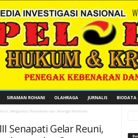
SIRAMAN ROHANI
OLAHRAGA
JURNALIS
BIODATA
r Reuni, Menguatkan Persaudaraan dan Semangat Patriotisme
II Senapati Gelar Reuni,
Re