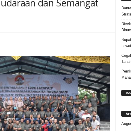
audaraan dan Semangat
Danre
Strat
Dicek
Dirum
Bupat
Lewat
Cegah
Tanah
Pemka
Maha
Re
Ar
Augus