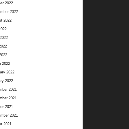
er 2022
ember 2022
t 2022
2022
2022
2022
 2022
h 2022
ary 2022
ry 2022
mber 2021
mber 2021
er 2021
ember 2021
t 2021