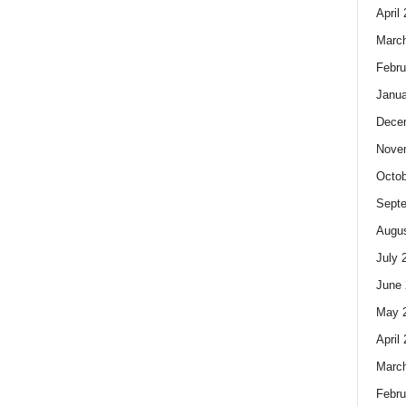
April
Marc
Febru
Janua
Dece
Nove
Octob
Sept
Augus
July 
June 
May 
April
Marc
Febru