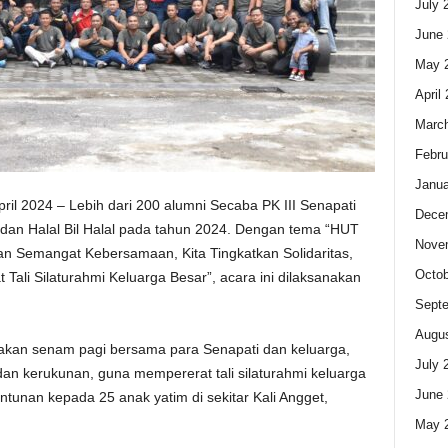
July 
June 
May 
April
Marc
Febru
Janua
ril 2024 – Lebih dari 200 alumni Secaba PK III Senapati
Dece
i dan Halal Bil Halal pada tahun 2024. Dengan tema “HUT
Nove
gan Semangat Kebersamaan, Kita Tingkatkan Solidaritas,
Octob
Tali Silaturahmi Keluarga Besar”, acara ini dilaksanakan
Sept
Augus
akan senam pagi bersama para Senapati dan keluarga,
July 
dan kerukunan, guna mempererat tali silaturahmi keluarga
June 
ntunan kepada 25 anak yatim di sekitar Kali Angget,
May 