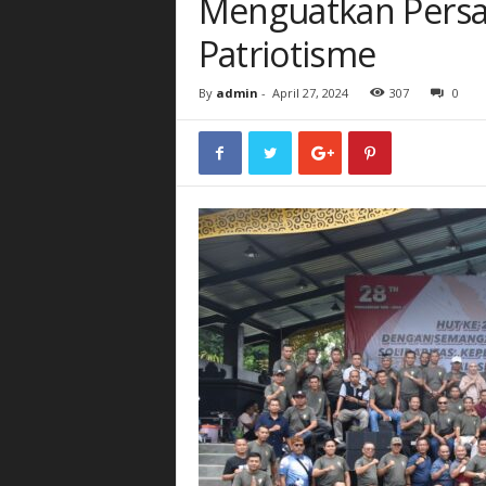
Menguatkan Pers
Patriotisme
By
admin
-
April 27, 2024
307
0