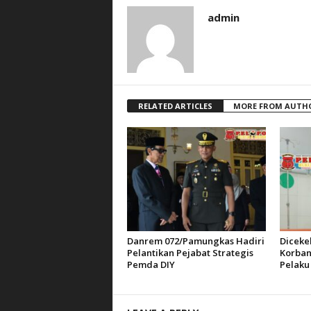
admin
RELATED ARTICLES
MORE FROM AUTH
Danrem 072/Pamungkas Hadiri
Diceke
Pelantikan Pejabat Strategis
Korban
Pemda DIY
Pelaku