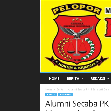
P
HOME
BERITA
REDAKSI
E
L
Home
Berita
Alumni Secaba PK III Senapati Gela
O
BERITA
REGIONAL
P
Alumni Secaba PK I
O
R