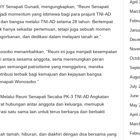
April
Y Senapati Gunadi, mengungkapkan, “Reuni Senapati
Marc
di momentum yang istimewa bagi para prajurit TNI-AD
Febru
dan bangsa melalui TNI-AD selama 28 tahun. Bertempat
ak hanya sekadar pertemuan, tetapi juga sebuah momen
Janua
gorbanan, dan dedikasi dalam melayani tanah air.”
Dece
Nove
nosobo menambahkan, “Reuni ini juga menjadi kesempatan
Octob
i antara sesama anggota, serta merenungkan peran
n semangat patriotisme yang menggelora, mereka
Sept
ribusi terbaik bagi kemajuan dan kejayaan bangsa
Augus
enapati Wonosobo.”
July 
June 
“Melalui Reuni Senapati Secaba PK-3 TNI-AD Angkatan
at hubungan antar anggota dan keluarga, memupuk
May 
si satu sama lain untuk terus berkarya dan berbakti
April
Marc
Febru
mah tamah, hiburan, dan diakhiri dengan doa bersama yang