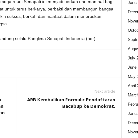
emoga reuni Senapati ini menjadi berkah dan manfaat bagi
Janua
t untuk terus berkarya, berbakti dan membangun bangsa
Dece
akin sukses, berkah dan manfaat dalam meneruskan
Nove
gsa.
Octob
Bandung selalu Panglima Senapati Indonesia.(her)
Sept
Augus
July 
June 
May 
April
Next article
Marc
n
ARB Kembalikan Formulir Pendaftaran
Febru
an
Bacabup ke Demokrat.
an
Janua
Dece
Nove