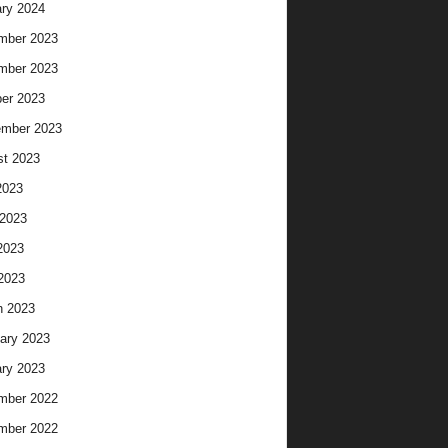
ry 2024
mber 2023
mber 2023
er 2023
ember 2023
t 2023
2023
2023
2023
 2023
h 2023
ary 2023
ry 2023
mber 2022
mber 2022