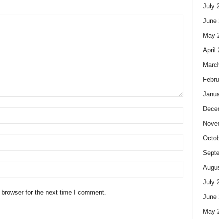
July 
June 
May 
April
Marc
Febru
Janua
Dece
Nove
Octob
Sept
Augus
July 
 browser for the next time I comment.
June 
May 