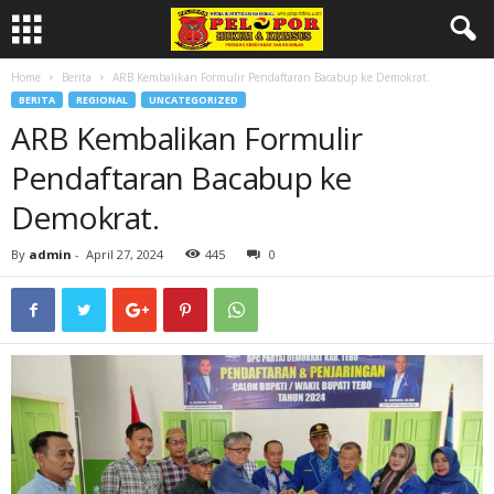
Home
Berita
ARB Kembalikan Formulir Pendaftaran Bacabup ke Demokrat.
BERITA
REGIONAL
UNCATEGORIZED
ARB Kembalikan Formulir
Pendaftaran Bacabup ke
Demokrat.
By
admin
-
April 27, 2024
445
0