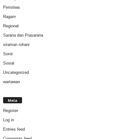
Peristiwa
Ragam
Regional
Sarana dan Prasarana
siraman rohani
Sorot
Sosial
Uncategorized
wartawan
Meta
Register
Log in
Entries feed
Comments feed