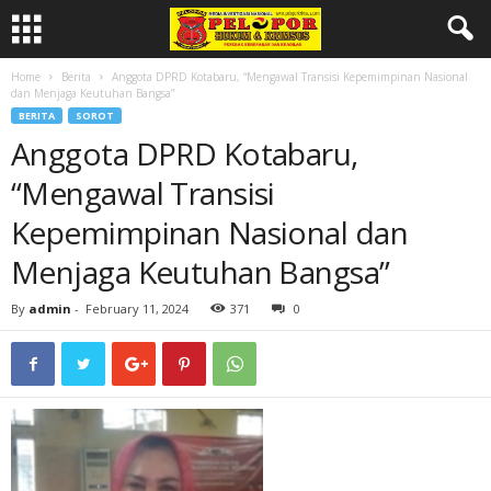
Home
Berita
Anggota DPRD Kotabaru, “Mengawal Transisi Kepemimpinan Nasional
dan Menjaga Keutuhan Bangsa”
BERITA
SOROT
Anggota DPRD Kotabaru,
“Mengawal Transisi
Kepemimpinan Nasional dan
Menjaga Keutuhan Bangsa”
By
admin
-
February 11, 2024
371
0