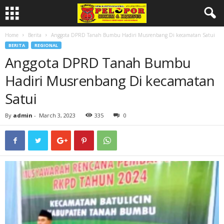
Home
Berita
Anggota DPRD Tanah Bumbu Hadiri Musrenbang Di kecamatan Satui
BERITA
REGIONAL
Anggota DPRD Tanah Bumbu
Hadiri Musrenbang Di kecamatan
Satui
By
admin
-
March 3, 2023
335
0