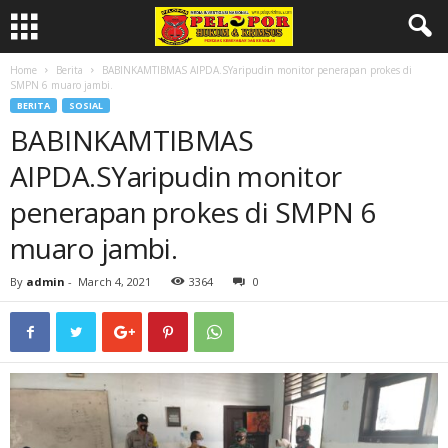
Home
Berita
BABINKAMTIBMAS AIPDA.SYaripudin monitor penerapan prokes di
SMPN 6 muaro jambi.
BERITA
SOSIAL
BABINKAMTIBMAS
AIPDA.SYaripudin monitor
penerapan prokes di SMPN 6
muaro jambi.
By
admin
-
March 4, 2021
3364
0