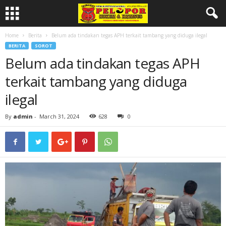
Home
Berita
Belum ada tindakan tegas APH terkait tambang yang diduga ilegal
BERITA
SOROT
Belum ada tindakan tegas APH
terkait tambang yang diduga
ilegal
By
admin
-
March 31, 2024
628
0