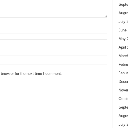
Sept
Augus
July 
June 
May 
April
Marc
Febru
Janua
 browser for the next time I comment.
Dece
Nove
Octob
Sept
Augus
July 