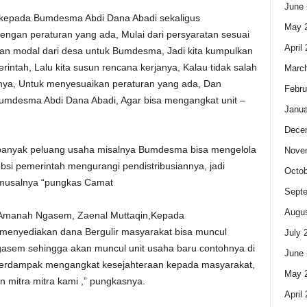
June 
kepada Bumdesma Abdi Dana Abadi sekaligus
May 
ngan peraturan yang ada, Mulai dari persyaratan sesuai
April
an modal dari desa untuk Bumdesma, Jadi kita kumpulkan
rintah, Lalu kita susun rencana kerjanya, Kalau tidak salah
Marc
unya, Untuk menyesuaikan peraturan yang ada, Dan
Febru
umdesma Abdi Dana Abadi, Agar bisa mengangkat unit –
Janua
Dece
 banyak peluang usaha misalnya Bumdesma bisa mengelola
Nove
bsi pemerintah mengurangi pendistribusiannya, jadi
Octob
musalnya “pungkas Camat
Sept
Augus
a Amanah Ngasem, Zaenal Muttaqin,Kepada
menyediakan dana Bergulir masyarakat bisa muncul
July 
gasem sehingga akan muncul unit usaha baru contohnya di
June 
erdampak mengangkat kesejahteraan kepada masyarakat,
May 
n mitra mitra kami ,” pungkasnya.
April