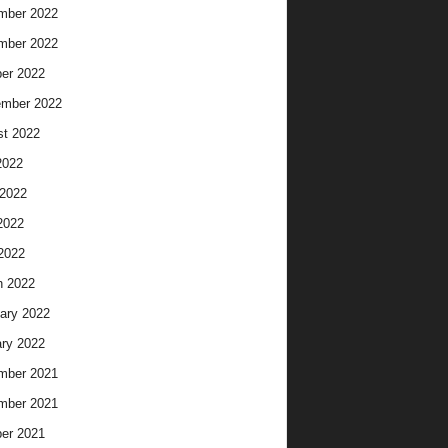
mber 2022
mber 2022
er 2022
ember 2022
t 2022
2022
2022
2022
 2022
h 2022
ary 2022
ry 2022
mber 2021
mber 2021
er 2021