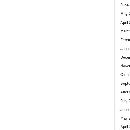
June 
May 
April
Marc
Febru
Janua
Dece
Nove
Octob
Sept
Augus
July 
June 
May 
April