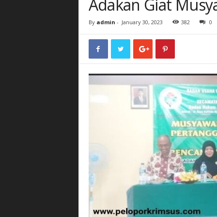
Adakan Giat Mus
By
admin
-
January 30, 2023
382
0