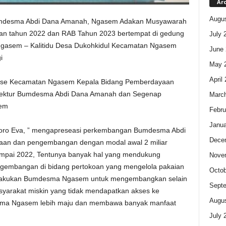
Ar
Augus
desma Abdi Dana Amanah, Ngasem Adakan Musyawarah
an tahun 2022 dan RAB Tahun 2023 bertempat di gedung
July 
gasem – Kalitidu Desa Dukohkidul Kecamatan Ngasem
June 
i
May 
April
 se Kecamatan Ngasem Kepala Bidang Pemberdayaan
irektur Bumdesma Abdi Dana Amanah dan Segenap
Marc
sem
Febru
Janua
ro Eva, ” mengapreseasi perkembangan Bumdesma Abdi
Dece
aan dan pengembangan dengan modal awal 2 miliar
sampai 2022, Tentunya banyak hal yang mendukung
Nove
gembangan di bidang pertokoan yang mengelola pakaian
Octob
 dilakukan Bumdesma Ngasem untuk mengembangkan selain
Sept
syarakat miskin yang tidak mendapatkan akses ke
Augus
ma Ngasem lebih maju dan membawa banyak manfaat
July 