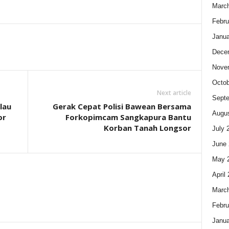
Marc
Febru
Janua
Dece
Nove
Octob
Next article
Sept
lau
Gerak Cepat Polisi Bawean Bersama
Augus
or
Forkopimcam Sangkapura Bantu
Korban Tanah Longsor
July 
June 
May 
April
Marc
Febru
Janua