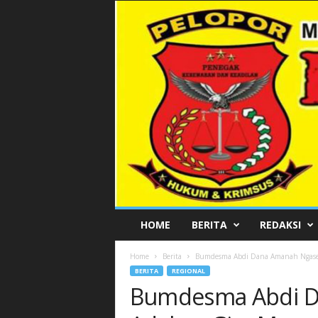
P
HOME
BERITA
REDAKSI
E
L
Home
Berita
Bumdesma Abdi Dana Amanah Ngas
O
BERITA
REGIONAL
P
Bumdesma Abdi 
O
R