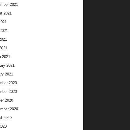
ember 2021
t 2021
2021
2021
2021
 2021
h 2021
ary 2021
ry 2021
mber 2020
mber 2020
er 2020
ember 2020
t 2020
2020