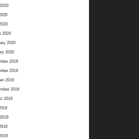
2020
2020
 2020
h 2020
ary 2020
ry 2020
mber 2019
mber 2019
er 2019
ember 2019
t 2019
2019
2019
2019
 2019