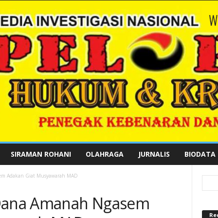
SIRAMAN ROHANI
OLAHRAGA
JURNALIS
BIODATA
em Adakan Giat Musyawarah MAD
Dana Amanah Ngasem
Re