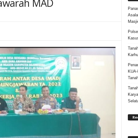
yawarah MAD
Panas
Asala
Masji
Polse
Kasus
Tanah
Karhu
Penan
KUA-
Tana
Tana
Karya
Selat
Re