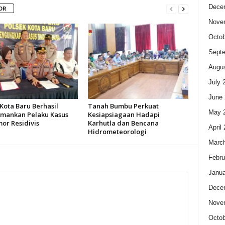
Dece
OR
Nove
Octob
Sept
Augus
July 
June 
Kota Baru Berhasil
Tanah Bumbu Perkuat
May 
ankan Pelaku Kasus
Kesiapsiagaan Hadapi
or Residivis
Karhutla dan Bencana
April
Hidrometeorologi
Marc
Febru
Janua
Dece
Nove
Octob