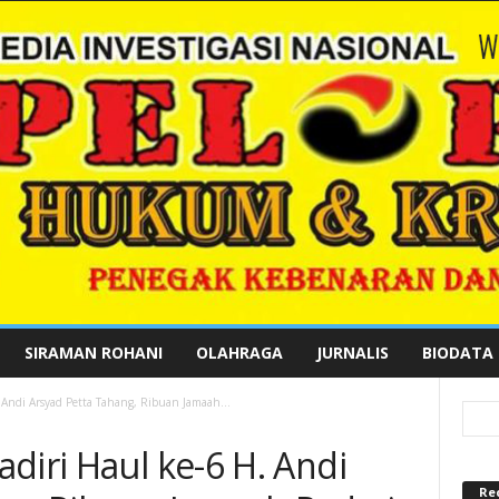
SIRAMAN ROHANI
OLAHRAGA
JURNALIS
BIODATA
 Andi Arsyad Petta Tahang, Ribuan Jamaah...
diri Haul ke-6 H. Andi
Re