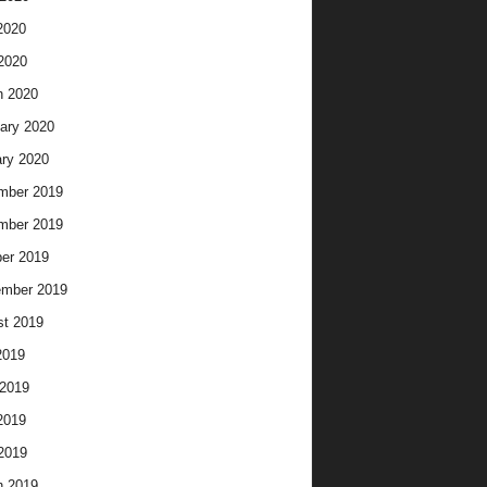
2020
 2020
h 2020
ary 2020
ry 2020
mber 2019
mber 2019
er 2019
ember 2019
t 2019
2019
2019
2019
 2019
h 2019