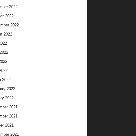
mber 2022
er 2022
ember 2022
t 2022
2022
2022
2022
 2022
h 2022
ary 2022
ry 2022
mber 2021
mber 2021
er 2021
ember 2021