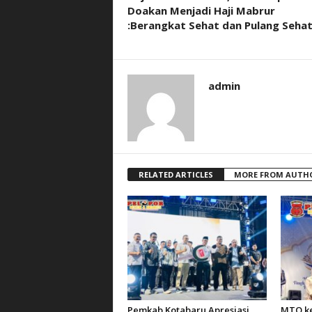
Doakan Menjadi Haji Mabrur
:Berangkat Sehat dan Pulang Seha
admin
RELATED ARTICLES
MORE FROM AUTH
Pemkab Kotabaru Apresiasi
MTQ ke