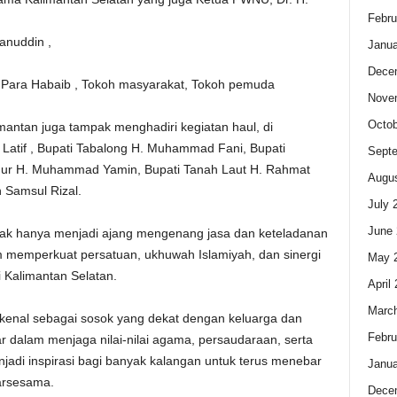
Febru
anuddin ,
Janua
Dece
,Para Habaib , Tokoh masyarakat, Tokoh pemuda
Nove
Octob
imantan juga tampak menghadiri kegiatan haul, di
Latif , Bupati Tabalong H. Muhammad Fani, Bupati
Sept
Timur H. Muhammad Yamin, Bupati Tanah Laut H. Rahmat
Augus
h Samsul Rizal.
July 
June 
idak hanya menjadi ajang mengenang jasa dan keteladanan
 memperkuat persatuan, ukhuwah Islamiyah, dan sinergi
May 
 Kalimantan Selatan.
April
Marc
ikenal sebagai sosok yang dekat dengan keluarga dan
Febru
r dalam menjaga nilai-nilai agama, persaudaraan, serta
njadi inspirasi bagi banyak kalangan untuk terus menebar
Janua
arsesama.
Dece