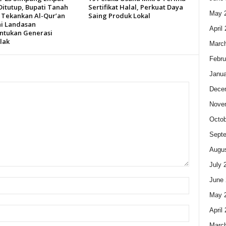
Ditutup, Bupati Tanah
Sertifikat Halal, Perkuat Daya
May 
Tekankan Al-Qur’an
Saing Produk Lokal
i Landasan
April
tukan Generasi
lak
Marc
Febru
Janua
Dece
Nove
Octob
Sept
Augus
July 
June 
May 
April
Marc