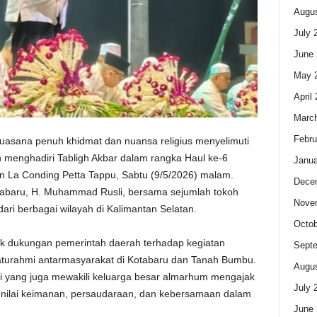
Augus
July 
June 
May 
April
Marc
Febru
uasana penuh khidmat dan nuansa religius menyelimuti
h menghadiri Tabligh Akbar dalam rangka Haul ke-6
Janua
n La Conding Petta Tappu, Sabtu (9/5/2026) malam.
Dece
Kotabaru, H. Muhammad Rusli, bersama sejumlah tokoh
Nove
ri berbagai wilayah di Kalimantan Selatan.
Octob
uk dukungan pemerintah daerah terhadap kegiatan
Sept
laturahmi antarmasyarakat di Kotabaru dan Tanah Bumbu.
Augus
yang juga mewakili keluarga besar almarhum mengajak
July 
i-nilai keimanan, persaudaraan, dan kebersamaan dalam
June 