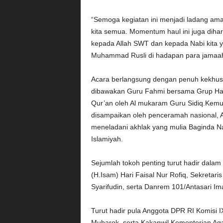
“Semoga kegiatan ini menjadi ladang am
kita semua. Momentum haul ini juga dih
kepada Allah SWT dan kepada Nabi kita 
Muhammad Rusli di hadapan para jamaa
Acara berlangsung dengan penuh kekhusyu
dibawakan Guru Fahmi bersama Grup Habi
Qur’an oleh Al mukaram Guru Sidiq.Kem
disampaikan oleh penceramah nasional, 
meneladani akhlak yang mulia Baginda 
Islamiyah.
Sejumlah tokoh penting turut hadir dalam
(H.Isam) Hari Faisal Nur Rofiq, Sekreta
Syarifudin, serta Danrem 101/Antasari 
Turut hadir pula Anggota DPR RI Komisi
Mubarok, serta Kakanwil Kementerian Ag