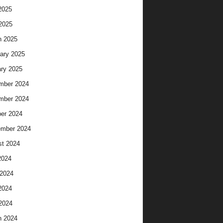
2025
 2025
h 2025
ary 2025
ry 2025
mber 2024
mber 2024
er 2024
ember 2024
t 2024
2024
2024
2024
 2024
h 2024