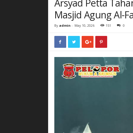
Arsyad Petta Taha
Masjid Agung Al-F
By
admin
-
May 10, 2026
151
0