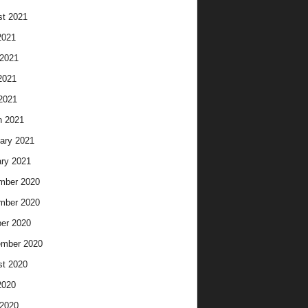
t 2021
2021
2021
2021
 2021
h 2021
ary 2021
ry 2021
mber 2020
mber 2020
er 2020
ember 2020
t 2020
2020
2020