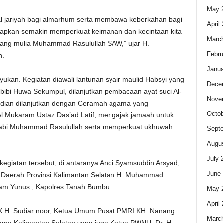
May 
al jariyah bagi almarhum serta membawa keberkahan bagi
April
arapkan semakin memperkuat keimanan dan kecintaan kita
Marc
yang mulia Muhammad Rasulullah SAW,” ujar H.
Febru
h.
Janua
kan. Kegiatan diawali lantunan syair maulid Habsyi yang
Dece
bi Huwa Sekumpul, dilanjutkan pembacaan ayat suci Al-
Nove
udian dilanjutkan dengan Ceramah agama yang
Octob
Al Mukaram Ustaz Das’ad Latif, mengajak jamaah untuk
Nabi Muhammad Rasulullah serta memperkuat ukhuwah
Sept
Augus
July 
 kegiatan tersebut, di antaranya Andi Syamsuddin Arsyad,
June 
ris Daerah Provinsi Kalimantan Selatan H. Muhammad
Imam Yunus., Kapolres Tanah Bumbu
May 
April
 IX H. Sudiar noor, Ketua Umum Pusat PMRI KH. Nanang
Marc
ama Kalimantan Selatan yang juga Ketua PWNU, Dr. H.