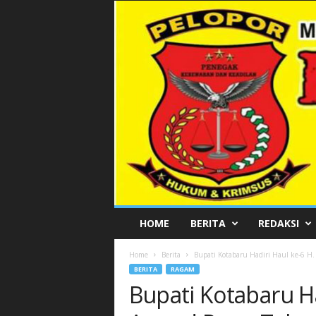
P
HOME
BERITA
REDAKSI
E
L
Home
Berita
Bupati Kotabaru Hadiri Haul ke-6 H.
O
BERITA
RAGAM
P
Bupati Kotabaru Ha
O
R