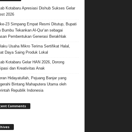
b Kotabaru Apresiasi Dishub Sukses Gelar
est 2026
e-23 Simpang Empat Resmi Ditutup, Bupati
 Bumbu Tekankan Al-Qur’an sebagai
san Pembentukan Generasi Berakhlak
laku Usaha Mikro Terima Sertifikat Halal,
at Daya Saing Produk Lokal
b Kotabaru Gelar HAN 2026, Dorong
sipasi dan Kreativitas Anak
ran Hidayatullah, Pejuang Banjar yang
gerahi Bintang Mahaputera Utama oleh
intah Republik Indonesia
cent Comments
chives