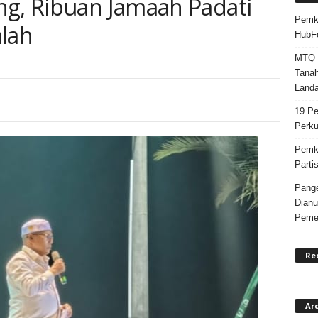
ng, Ribuan Jamaah Padati
Pemka
alah
HubF
MTQ k
Tanah
Landa
19 Pe
Perku
Pemka
Parti
Pange
Dianu
Pemer
Re
Ar