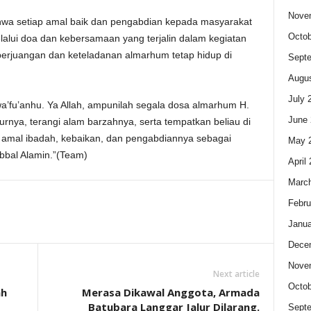
Nove
ahwa setiap amal baik dan pengabdian kepada masyarakat
Octob
alui doa dan kebersamaan yang terjalin dalam kegiatan
i perjuangan dan keteladanan almarhum tetap hidup di
Sept
Augus
July 
a’fu’anhu. Ya Allah, ampunilah segala dosa almarhum H.
June 
rnya, terangi alam barzahnya, serta tempatkan beliau di
uh amal ibadah, kebaikan, dan pengabdiannya sebagai
May 
bbal Alamin.”(Team)
April
Marc
Febru
Janua
Dece
Nove
Next article
Octob
ah
Merasa Dikawal Anggota, Armada
Batubara Langgar Jalur Dilarang.
Sept