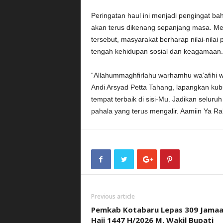
Peringatan haul ini menjadi pengingat b
akan terus dikenang sepanjang masa. Mel
tersebut, masyarakat berharap nilai-nila
tengah kehidupan sosial dan keagamaan.
“Allahummaghfirlahu warhamhu wa’afihi w
Andi Arsyad Petta Tahang, lapangkan kubu
tempat terbaik di sisi-Mu. Jadikan selur
pahala yang terus mengalir. Aamiin Ya Ra
Previous article
Pemkab Kotabaru Lepas 309 Jama
Haji 1447 H/2026 M, Wakil Bupati