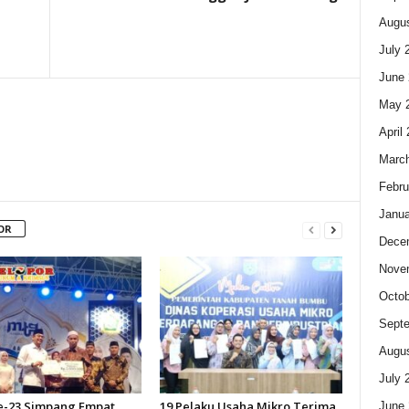
Augus
t
July 
June 
May 
April
Marc
Febru
Janua
OR
Dece
Nove
Octob
Sept
Augus
July 
-23 Simpang Empat
19 Pelaku Usaha Mikro Terima
June 