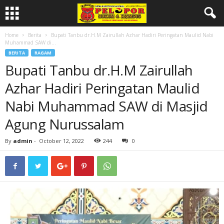
Home
Berita
Bupati Tanbu dr.H.M Zairullah Azhar Hadiri Peringatan Maulid Nabi
Muhammad SAW di...
BERITA
RAGAM
Bupati Tanbu dr.H.M Zairullah
Azhar Hadiri Peringatan Maulid
Nabi Muhammad SAW di Masjid
Agung Nurussalam
By
admin
-
October 12, 2022
244
0