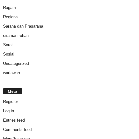
Ragam
Regional
Sarana dan Prasarana
siraman rohani
Sorot
Sosial
Uncategorized
wartawan
Meta
Register
Log in
Entries feed
Comments feed
WordPress.org