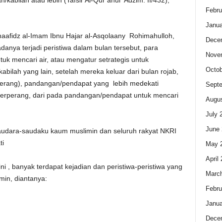
abilah atau lebih (Tafsir Al-Qur’anul ‘Adzim: II/432),
Febru
Janua
l-haafidz al-Imam Ibnu Hajar al-Asqolaany Rohimahulloh,
Dece
danya terjadi peristiwa dalam bulan tersebut, para
Nove
uk mencari air, atau mengatur setrategis untuk
Octob
ilah yang lain, setelah mereka keluar dari bulan rojab,
erang), pandangan/pendapat yang lebih medekati
Sept
berperang, dari pada pandangan/pendapat untuk mencari
Augus
July 
June 
audara-saudaku kaum muslimin dan seluruh rakyat NKRI
ti
May 
April
i , banyak terdapat kejadian dan peristiwa-peristiwa yang
Marc
min, diantanya:
Febru
Janua
Dece