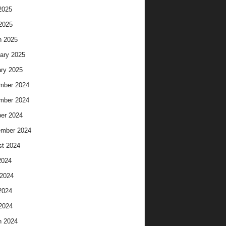
2025
 2025
h 2025
ary 2025
ry 2025
mber 2024
mber 2024
er 2024
ember 2024
t 2024
2024
2024
2024
 2024
h 2024