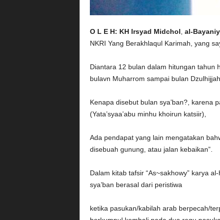
O L E H:
KH Irsyad Midchol
,
al-Bayaniy
NKRI Yang Berakhlaqul Karimah, yang sa
Diantara 12 bulan dalam hitungan tahun hi
bulavn Muharrom sampai bulan Dzulhijjah
Kenapa disebut bulan sya’ban?, karena p
(Yata’syaa’abu minhu khoirun katsiir),
Ada pendapat yang lain mengatakan bahwa,
disebuah gunung, atau jalan kebaikan”.
Dalam kitab tafsir “As~sakhowy” karya al
sya’ban berasal dari peristiwa
ketika pasukan/kabilah arab berpecah/te