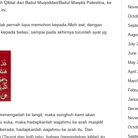
 Qiblat dari Baitul Muqoddas/Baitul Maqdis Palestina, ke
Nove
ini,
Octob
idak pernah lupa memohon kepada Alloh swt, dengan
Sept
epada beliau, sampai pada akhirnya turunlah ayat yg
Augus
July 
June 
May 
April
Marc
Febru
Janua
Dece
 menengadah ke langit, maka sunghuh kami akan
Nove
 suka, maka hadapkanlah wajahmu ke arah masjidil
Octob
 berada, hadapkanlah wajahmu ke arah itu. Dan
Sept
(Taurot dan Injil) tahu, bahwa (pemindahan kiblat) itu