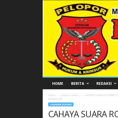
P
HOME
BERITA
REDAKSI
E
L
Home
siraman rohani
CAHAYA SUARA ROHANI TA
O
KONDUSIF”...
P
SIRAMAN ROHANI
O
CAHAYA SUARA R
R