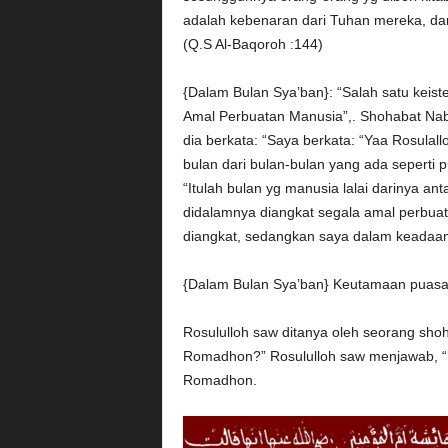
adalah kebenaran dari Tuhan mereka, dan
(Q.S Al-Baqoroh :144)
{Dalam Bulan Sya’ban}: “Salah satu keis
Amal Perbuatan Manusia”,. Shohabat Nabi
dia berkata: “Saya berkata: “Yaa Rosulal
bulan dari bulan-bulan yang ada seperti
“Itulah bulan yg manusia lalai darinya 
didalamnya diangkat segala amal perbua
diangkat, sedangkan saya dalam keadaan 
{Dalam Bulan Sya’ban} Keutamaan puasa 
Rosululloh saw ditanya oleh seorang sho
Romadhon?” Rosululloh saw menjawab, “
Romadhon.