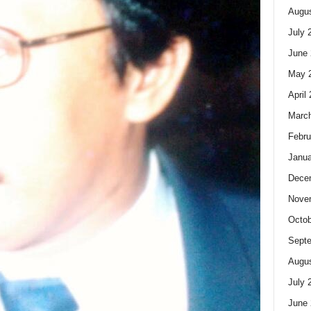
Augus
July 
June 
May 
April
Marc
Febru
Janua
Dece
Nove
Octob
Sept
Augus
July 
June 