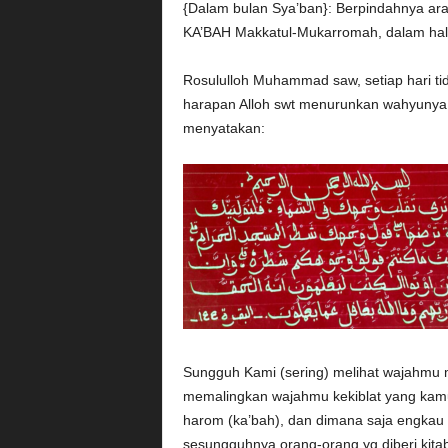
{Dalam bulan Sya’ban}: Berpindahnya arah
KA’BAH Makkatul-Mukarromah, dalam hal 
Rosululloh Muhammad saw, setiap hari t
harapan Alloh swt menurunkan wahyunya k
menyatakan:
Sungguh Kami (sering) melihat wajahmu
memalingkan wajahmu kekiblat yang kamu
harom (ka’bah), dan dimana saja engkau
sesungguhnya orang-orang yg diberi kitab 