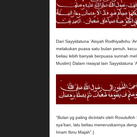
Dari Sayyidatuna ‘Aisyah Rodhiyallohu ‘A
melakukan puasa satu bulan penuh, kecua
beliau lebih banyak berpuasa sunnah mel
Muslim) Dalam riwayat lain Sayyidatuna ‘
“Bulan yg paling dicintahi oleh Rosulul
sya’ban, lalu beliau meneruskannya de
Imam Ibnu Majah”.)