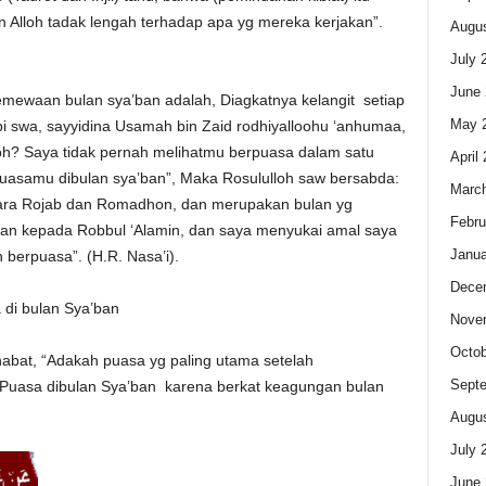
 Alloh tadak lengah terhadap apa yg mereka kerjakan”.
Augus
July 
June 
temewaan bulan sya’ban adalah, Diagkatnya kelangit setiap
May 
 swa, sayyidina Usamah bin Zaid rodhiyalloohu ‘anhumaa,
loh? Saya tidak pernah melihatmu berpuasa dalam satu
April
 puasamu dibulan sya’ban”, Maka Rosululloh saw bersabda:
Marc
antara Rojab dan Romadhon, dan merupakan bulan yg
Febru
tan kepada Robbul ‘Alamin, dan saya menyukai amal saya
Janua
berpuasa”. (H.R. Nasa’i).
Dece
di bulan Sya’ban
Nove
Octob
habat, “Adakah puasa yg paling utama setelah
Sept
Puasa dibulan Sya’ban karena berkat keagungan bulan
Augus
July 
June 