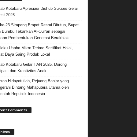
b Kotabaru Apresiasi Dishub Sukses Gelar
est 2026
e-23 Simpang Empat Resmi Ditutup, Bupati
 Bumbu Tekankan Al-Qur’an sebagai
san Pembentukan Generasi Berakhlak
laku Usaha Mikro Terima Sertifikat Halal,
at Daya Saing Produk Lokal
b Kotabaru Gelar HAN 2026, Dorong
sipasi dan Kreativitas Anak
ran Hidayatullah, Pejuang Banjar yang
gerahi Bintang Mahaputera Utama oleh
intah Republik Indonesia
cent Comments
chives