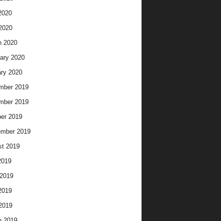
2020
 2020
h 2020
ary 2020
ry 2020
mber 2019
mber 2019
er 2019
ember 2019
t 2019
2019
2019
2019
 2019
h 2019