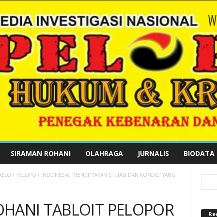
SIRAMAN ROHANI
OLAHRAGA
JURNALIS
BIODATA
BLOIT PELOPOR INDONESIA, “MENCIPTAKAN SITUASI DAN KONDISI YANG
OHANI TABLOIT PELOPOR
Re