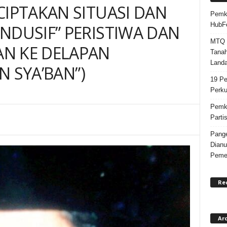
CIPTAKAN SITUASI DAN
Pemka
HubF
NDUSIF” PERISTIWA DAN
MTQ k
N KE DELAPAN
Tanah
Landa
N SYA’BAN”)
19 Pe
Perku
Pemka
Parti
Pange
Dianu
Pemer
Re
Ar