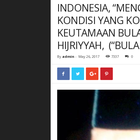
INDONESIA, “MEN
KONDISI YANG KO
KEUTAMAAN BULA
HIJRIYYAH, (“BULA
By
admin
-
May 26, 2017
7337
0