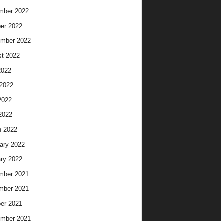
mber 2022
er 2022
ember 2022
t 2022
2022
2022
2022
 2022
h 2022
ary 2022
ry 2022
mber 2021
mber 2021
er 2021
ember 2021