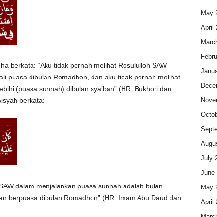
May 
April
Marc
Febru
nha berkata: “Aku tidak pernah melihat Rosululloh SAW
Janua
li puasa dibulan Romadhon, dan aku tidak pernah melihat
Dece
ebihi (puasa sunnah) dibulan sya’ban”.(HR. Bukhori dan
Nove
Aisyah berkata:
Octob
Sept
Augus
July 
June 
loh SAW dalam menjalankan puasa sunnah adalah bulan
May 
ngan berpuasa dibulan Romadhon”.(HR. Imam Abu Daud dan
April
Marc