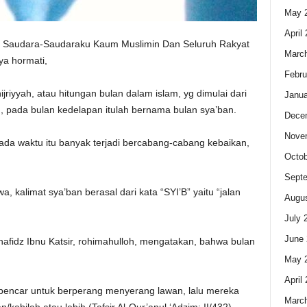
May 
April
Saudara-Saudaraku Kaum Muslimin Dan Seluruh Rakyat
Marc
ya hormati,
Febru
jriyyah, atau hitungan bulan dalam islam, yg dimulai dari
Janua
, pada bulan kedelapan itulah bernama bulan sya’ban.
Dece
Nove
ada waktu itu banyak terjadi bercabang-cabang kebaikan,
Octob
Sept
 kalimat sya’ban berasal dari kata “SYI’B” yaitu “jalan
Augus
July 
June 
-hafidz Ibnu Katsir, rohimahulloh, mengatakan, bahwa bulan
May 
April
rpencar untuk berperang menyerang lawan, lalu mereka
Marc