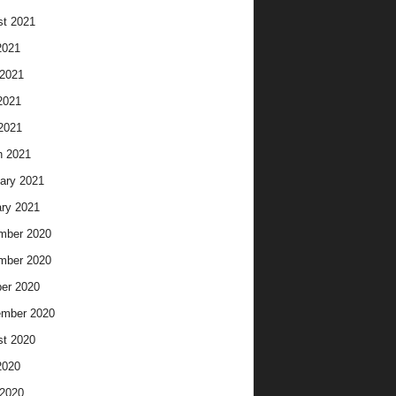
t 2021
2021
2021
2021
 2021
h 2021
ary 2021
ry 2021
mber 2020
mber 2020
er 2020
ember 2020
t 2020
2020
2020