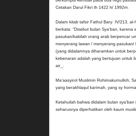
berkumpul kembali pada dua regu pasukan/k
Cetakan Darul Fikri th 1422 h/ 1992m.
Dalam kitab tafsir Fathul Bary: IV/213, a
berkata: “Disebut bulan Sya’ban, karena a
pasukan/kabilah orang arab berpencar unt
menyerang lawan / menyerang pasukan/ kab
(yang didalamnya diharamkan untuk berp
kebenaran adalah yang bertujuan untuk 
air_.
Ma’aasyirol Muslimin Rohimakumulloh, S
yang berakhlaqul karimah, yang sy horma
Ketahuilah bahwa didalam bulan sya’ban in
seharusnya diperhatikan oleh kaum musli