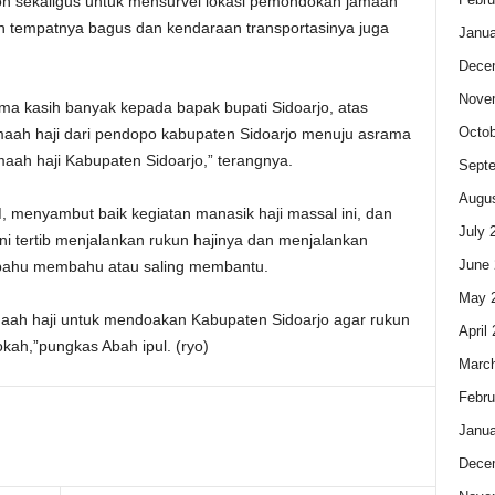
oh sekaligus untuk mensurvei lokasi pemondokan jamaah
ah tempatnya bagus dan kendaraan transportasinya juga
Janua
Dece
Nove
ma kasih banyak kepada bapak bupati Sidoarjo, atas
Octob
 jamaah haji dari pendopo kabupaten Sidoarjo menuju asrama
aah haji Kabupaten Sidoarjo,” terangnya.
Sept
Augus
M, menyambut baik kegiatan manasik haji massal ini, dan
July 
ni tertib menjalankan rukun hajinya dan menjalankan
June 
 bahu membahu atau saling membantu.
May 
amaah haji untuk mendoakan Kabupaten Sidoarjo agar rukun
April
kah,”pungkas Abah ipul. (ryo)
Marc
Febru
Janua
Dece