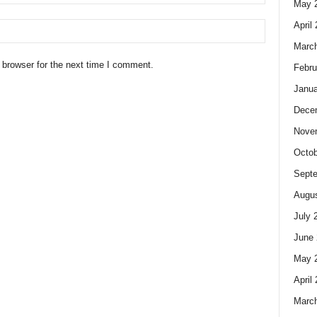
May 
April
Marc
 browser for the next time I comment.
Febru
Janua
Dece
Nove
Octob
Sept
Augus
July 
June 
May 
April
Marc