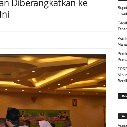
an Diberangkatkan ke
Bupat
Ini
Lewat
Cegah
Tanah
Pemka
Maha
Pemk
Pemas
DPRD
Minum
Bersi
Re
Ar
Augus