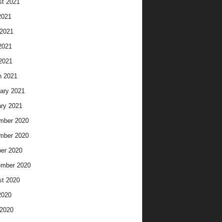
t 2021
2021
2021
2021
 2021
h 2021
ary 2021
ry 2021
mber 2020
mber 2020
er 2020
ember 2020
t 2020
2020
2020