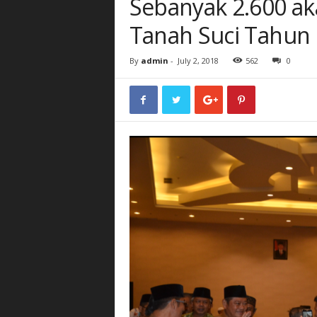
Sebanyak 2.600 ak
Tanah Suci Tahun 
By
admin
-
July 2, 2018
562
0