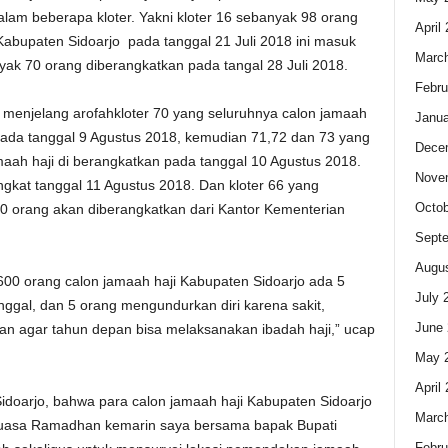
alam beberapa kloter. Yakni kloter 16 sebanyak 98 orang
April
abupaten Sidoarjo pada tanggal 21 Juli 2018 ini masuk
Marc
ak 70 orang diberangkatkan pada tangal 28 Juli 2018.
Febru
i menjelang arofahkloter 70 yang seluruhnya calon jamaah
Janua
pada tanggal 9 Agustus 2018, kemudian 71,72 dan 73 yang
Dece
amaah haji di berangkatkan pada tanggal 10 Agustus 2018.
Nove
gkat tanggal 11 Agustus 2018. Dan kloter 66 yang
Octob
40 orang akan diberangkatkan dari Kantor Kementerian
Sept
Augus
600 orang calon jamaah haji Kabupaten Sidoarjo ada 5
July 
ggal, dan 5 orang mengundurkan diri karena sakit,
June 
tan agar tahun depan bisa melaksanakan ibadah haji,” ucap
May 
April
doarjo, bahwa para calon jamaah haji Kabupaten Sidoarjo
Marc
n puasa Ramadhan kemarin saya bersama bapak Bupati
Febru