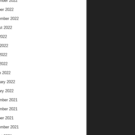
mber 2022
er 2022
ember 2022
t 2022
2022
2022
2022
 2022
h 2022
ary 2022
ry 2022
mber 2021
mber 2021
er 2021
ember 2021