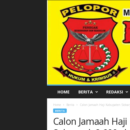
P
HOME
BERITA
REDAKSI
E
L
Home
Berita
Calon Jamaah Haji Kabupaten Sidoar
O
BERITA
P
Calon Jamaah Haji
O
R