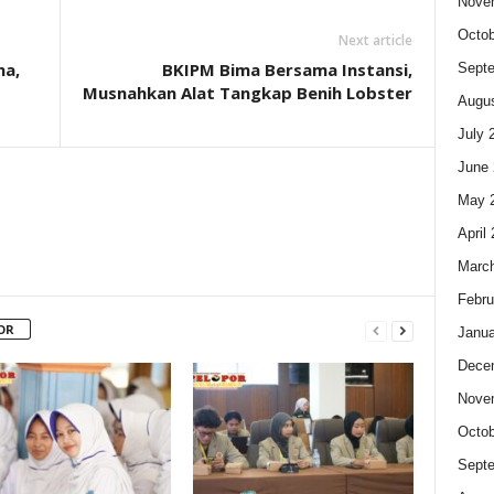
Nove
Octob
Next article
ma,
BKIPM Bima Bersama Instansi,
Sept
Musnahkan Alat Tangkap Benih Lobster
Augus
July 
June 
May 
April
Marc
Febru
OR
Janua
Dece
Nove
Octob
Sept