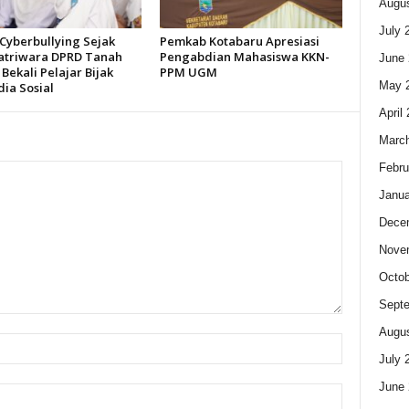
Augus
July 
Cyberbullying Sejak
Pemkab Kotabaru Apresiasi
Gatriwara DPRD Tanah
Pengabdian Mahasiswa KKN-
June 
ekali Pelajar Bijak
PPM UGM
May 
ia Sosial
April
Marc
Febru
Janua
Dece
Nove
Octob
Sept
Augus
July 
June 