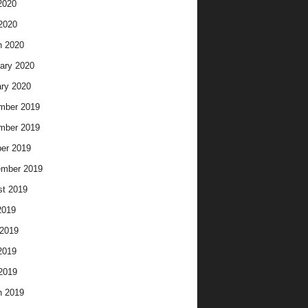
2020
 2020
h 2020
ary 2020
ry 2020
mber 2019
mber 2019
er 2019
ember 2019
t 2019
2019
2019
2019
 2019
h 2019