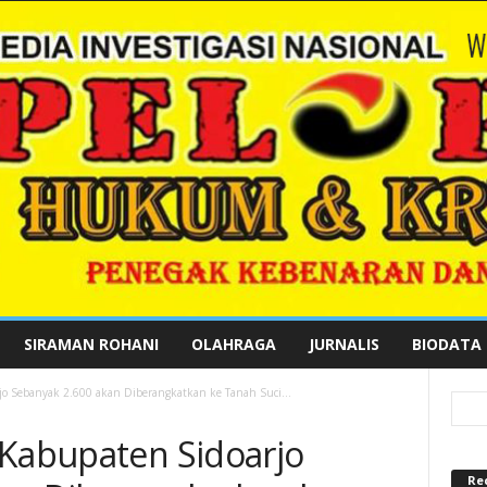
SIRAMAN ROHANI
OLAHRAGA
JURNALIS
BIODATA
jo Sebanyak 2.600 akan Diberangkatkan ke Tanah Suci...
 Kabupaten Sidoarjo
Re