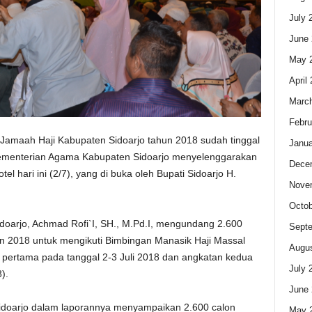
July 
June 
May 
April
Marc
Febru
amaah Haji Kabupaten Sidoarjo tahun 2018 sudah tinggal
Janua
 Kementerian Agama Kabupaten Sidoarjo menyelenggarakan
Dece
l hari ini (2/7), yang di buka oleh Bupati Sidoarjo H.
Nove
Octob
oarjo, Achmad Rofi`I, SH., M.Pd.I, mengundang 2.600
Sept
un 2018 untuk mengikuti Bimbingan Manasik Haji Massal
Augus
 pertama pada tanggal 2-3 Juli 2018 dan angkatan kedua
July 
).
June 
doarjo dalam laporannya menyampaikan 2.600 calon
May 