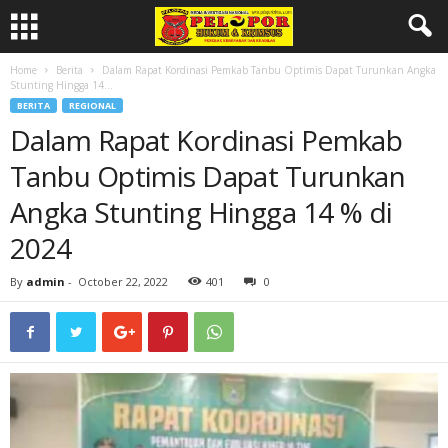
Home
Berita
Dalam Rapat Kordinasi Pemkab Tanbu Optimis Dapat Turunkan Angka
Stunting Hingga 14...
BERITA
REGIONAL
Dalam Rapat Kordinasi Pemkab
Tanbu Optimis Dapat Turunkan
Angka Stunting Hingga 14 % di
2024
By
admin
-
October 22, 2022
401
0