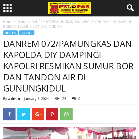
Home
Berita
DANREM 072/PAMUNGKAS DAN KAPOLDA DIY DAMPINGI KAPOLRI
RESMIKAN SUMUR BOR DAN TANDON...
BERITA
SOROT
DANREM 072/PAMUNGKAS DAN
KAPOLDA DIY DAMPINGI
KAPOLRI RESMIKAN SUMUR BOR
DAN TANDON AIR DI
GUNUNGKIDUL
By
admin
-
January 6, 2024
425
0