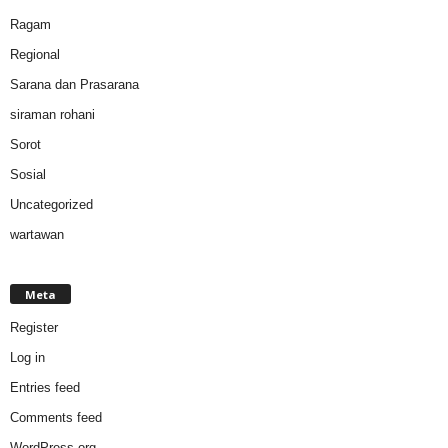
Ragam
Regional
Sarana dan Prasarana
siraman rohani
Sorot
Sosial
Uncategorized
wartawan
Meta
Register
Log in
Entries feed
Comments feed
WordPress.org