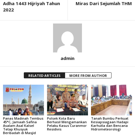
Adha 1443 Hijriyah Tahun
Miras Dari Sejumlah THM
2022
admin
RELATED ARTICLES
MORE FROM AUTHOR
Panas Madinah Tembus
Polsek Kota Baru
Tanah Bumbu Perkuat
45°C, Jamaah Safina
Berhasil Mengamankan
Kesiapsiagaan Hadapi
Asalam Asal Kalsel
Pelaku Kasus Curanmor
Karhutla dan Bencana
Tetap Khusyuk
Residivis
Hidrometeorologi
Beribadah di Masjid