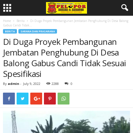
Home
Berita
Di Duga Proyek Pembangunan Jembatan Penghubung Di Desa Balong
Gabus Candi Tidak...
BERITA
SARANA DAN PRASARANA
Di Duga Proyek Pembangunan
Jembatan Penghubung Di Desa
Balong Gabus Candi Tidak Sesuai
Spesifikasi
By
admin
-
July 9, 2022
2288
0