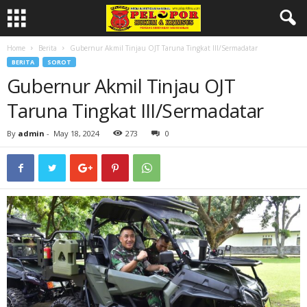
Home
Berita
Gubernur Akmil Tinjau OJT Taruna Tingkat III/Sermadatar
BERITA
SOROT
Gubernur Akmil Tinjau OJT
Taruna Tingkat III/Sermadatar
By
admin
-
May 18, 2024
273
0