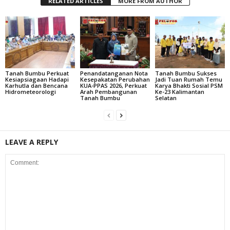
RELATED ARTICLES
MORE FROM AUTHOR
Tanah Bumbu Perkuat
Penandatanganan Nota
Tanah Bumbu Sukses
Kesiapsiagaan Hadapi
Kesepakatan Perubahan
Jadi Tuan Rumah Temu
Karhutla dan Bencana
KUA-PPAS 2026, Perkuat
Karya Bhakti Sosial PSM
Hidrometeorologi
Arah Pembangunan
Ke-23 Kalimantan
Tanah Bumbu
Selatan
LEAVE A REPLY