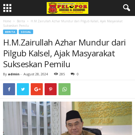
Home
Berita
H.M.Zairullah Azhar Mundur dari Pilgub Kalsel, Ajak Masyarakat
Sukseskan Pemilu
BERITA
SOSIAL
H.M.Zairullah Azhar Mundur dari
Pilgub Kalsel, Ajak Masyarakat
Sukseskan Pemilu
By
admin
-
August 28, 2024
285
0