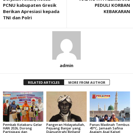
PCNU kabupaten Gresik
PEDULI KORBAN
Berikan Apresiasi kepada
KEBAKARAN
TNI dan Polri
admin
RELATED ARTICLES
MORE FROM AUTHOR
Pemkab Kotabaru Gelar
Pangeran Hidayatullah,
Panas Madinah Tembus
HAN 2026, Dorong
Pejuang Banjar yang
45°C, Jamaah Safina
Partisipasi dan
Dianugerahi Bintang
Asalam Asal Kalsel