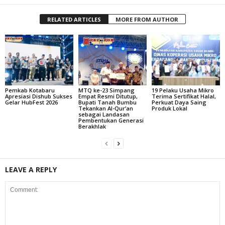
RELATED ARTICLES
MORE FROM AUTHOR
Pemkab Kotabaru
MTQ ke-23 Simpang
19 Pelaku Usaha Mikro
Apresiasi Dishub Sukses
Empat Resmi Ditutup,
Terima Sertifikat Halal,
Gelar HubFest 2026
Bupati Tanah Bumbu
Perkuat Daya Saing
Tekankan Al-Qur’an
Produk Lokal
sebagai Landasan
Pembentukan Generasi
Berakhlak
LEAVE A REPLY