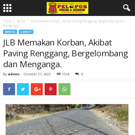
Home
Berita
JLB Memakan Korban, Akibat Paving Renggang, Bergelombang dan
Menganga.
BERITA
SOROT
JLB Memakan Korban, Akibat
Paving Renggang, Bergelombang
dan Menganga.
By
admin
-
October 27, 2023
1516
0