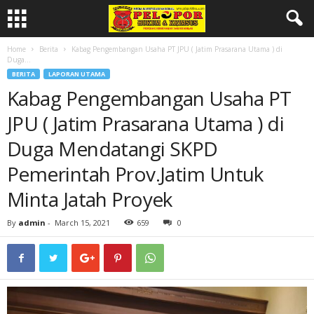
Home
Berita
Kabag Pengembangan Usaha PT JPU ( Jatim Prasarana Utama ) di
Duga...
BERITA
LAPORAN UTAMA
Kabag Pengembangan Usaha PT
JPU ( Jatim Prasarana Utama ) di
Duga Mendatangi SKPD
Pemerintah Prov.Jatim Untuk
Minta Jatah Proyek
By
admin
-
March 15, 2021
659
0