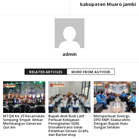
kabupaten Muaro jambi
admin
RELATED ARTICLES
MORE FROM AUTHOR
MTQN Ke-23 Kecamatan
Bupati Andi Rudi Latif
Memperkuat Sinergi,
Simpang Empat: Ikhtiar
Perkuat Kebijakan
DPD KNPI Silaturahmi
Membangun Generasi
Peningkatan SDM,
Dengan Bupati Hulu
Qur’ani
Disnakertrans Gelar
Sungai Selatan
Pelatihan Desain Grafis
dan Barbershop