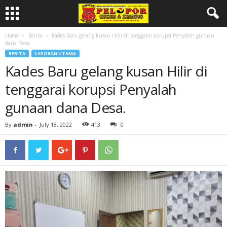
Home
Berita
Kades Baru gelang kusan Hilir di tenggarai korupsi Penyalah gunaan
dana Desa.
BERITA
LAPORAN UTAMA
Kades Baru gelang kusan Hilir di
tenggarai korupsi Penyalah
gunaan dana Desa.
By
admin
-
July 18, 2022
413
0