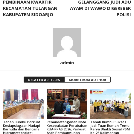
PEMBINAAN KWARTIR
GELANGGANG JUDI ADU
KECAMATAN TULANGAN
AYAM DI WAWO DIGEREBEK
KABUPATEN SIDOARJO
POLISI
admin
RELATED ARTICLES
MORE FROM AUTHOR
Tanah Bumbu Perkuat
Penandatanganan Nota
Tanah Bumbu Sukses
Kesiapsiagaan Hadapi
Kesepakatan Perubahan
Jadi Tuan Rumah Temu
Karhutla dan Bencana
KUA-PPAS 2026, Perkuat
Karya Bhakti Sosial PSM
Hidrometeorologi
Arah Pembangunan
Ke-23 Kalimantan