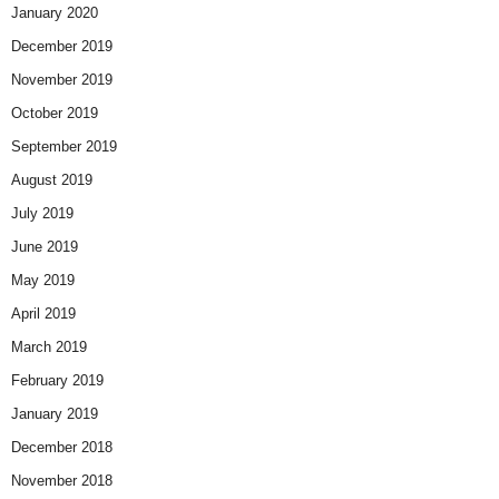
January 2020
December 2019
November 2019
October 2019
September 2019
August 2019
July 2019
June 2019
May 2019
April 2019
March 2019
February 2019
January 2019
December 2018
November 2018