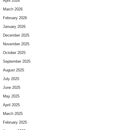
April 2026
March 2026
February 2026
January 2026
December 2025
November 2025
October 2025
September 2025
August 2025
July 2025
June 2025
May 2025
April 2025
March 2025
February 2025