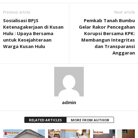
Previous article
Next article
Sosialisasi BPJS
Pemkab Tanah Bumbu
Ketenagakerjaan di Kusan
Gelar Rakor Pencegahan
Hulu : Upaya Bersama
Korupsi Bersama KPK:
untuk Kesejahteraan
Membangun Integritas
Warga Kusan Hulu
dan Transparansi
Anggaran
admin
RELATED ARTICLES
MORE FROM AUTHOR