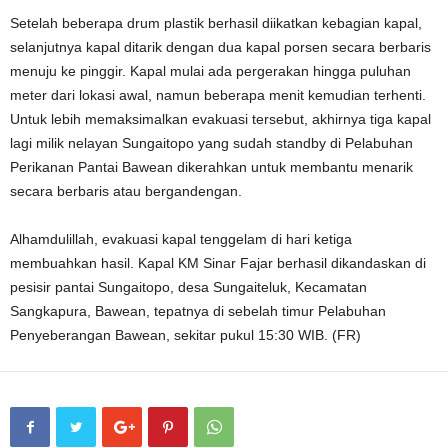
Setelah beberapa drum plastik berhasil diikatkan kebagian kapal,
selanjutnya kapal ditarik dengan dua kapal porsen secara berbaris
menuju ke pinggir. Kapal mulai ada pergerakan hingga puluhan
meter dari lokasi awal, namun beberapa menit kemudian terhenti.
Untuk lebih memaksimalkan evakuasi tersebut, akhirnya tiga kapal
lagi milik nelayan Sungaitopo yang sudah standby di Pelabuhan
Perikanan Pantai Bawean dikerahkan untuk membantu menarik
secara berbaris atau bergandengan.
Alhamdulillah, evakuasi kapal tenggelam di hari ketiga
membuahkan hasil. Kapal KM Sinar Fajar berhasil dikandaskan di
pesisir pantai Sungaitopo, desa Sungaiteluk, Kecamatan
Sangkapura, Bawean, tepatnya di sebelah timur Pelabuhan
Penyeberangan Bawean, sekitar pukul 15:30 WIB. (FR)