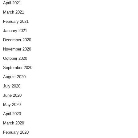
April 2021
March 2021
February 2021
January 2021
December 2020
November 2020
October 2020
September 2020
August 2020
July 2020
June 2020
May 2020
April 2020
March 2020
February 2020