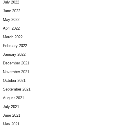
July 2022
June 2022
May 2022
April 2022
March 2022
February 2022
January 2022
December 2021
November 2021
October 2021
September 2021
August 2021
July 2021
June 2021
May 2021