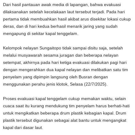
Dari hasil pantauan awak media di lapangan, bahwa evakuasi
dilaksanakan setelah kecelakaan laut tersebut terjadi. Pada hari
pertama tidak membuahkan hasil akibat arus disekitar lokasi cukup
deras, dan di hari kedua berhasil menarik jaring yang sudah
mengapung di sekitar kapal tenggelam.
Kelompok nelayan Sungaitopo tidak sampai disitu saja, setelah
melalui musyawarah sesama juragan dan beberapa nelayan
setempat, akhirnya pada hari ketiga evakuasi dilakukan pagi hari
dengan mengerahkan dua kapal nelayan dan melibatkan satu tim
penyelam yang dipimpin langsung oleh Busran dengan
menggunakan perahu jenis klotok, Selasa (22/7/2025).
Proses evakuasi kapal tenggelam cukup memakan waktu, selain
cuaca saat itu kurang mendukung tim penyelam harus berhati-hati
untuk mengikatkan beberapa drum plastik kebagian kapal. Drum
plastik tersebut digunakan sebagai alat bantu untuk mengangkat
kapal dari dasar laut.