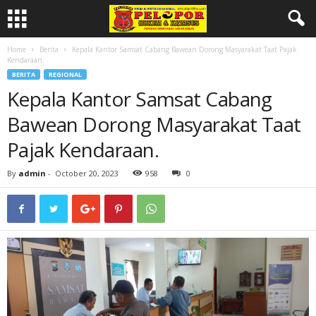
Home
Berita
Kepala Kantor Samsat Cabang Bawean Dorong Masyarakat Taat Pajak
Kendaraan.
BERITA
REGIONAL
Kepala Kantor Samsat Cabang
Bawean Dorong Masyarakat Taat
Pajak Kendaraan.
By
admin
-
October 20, 2023
958
0