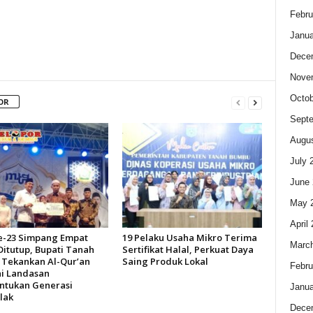
Febru
Janua
Dece
Nove
Octob
OR
Sept
Augus
July 
June 
May 
April
-23 Simpang Empat
19 Pelaku Usaha Mikro Terima
Marc
Ditutup, Bupati Tanah
Sertifikat Halal, Perkuat Daya
Tekankan Al-Qur’an
Saing Produk Lokal
Febru
i Landasan
tukan Generasi
Janua
lak
Dece