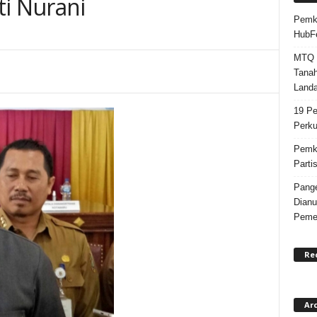
ti Nurani
Pemka
HubF
MTQ k
Tanah
Landa
19 Pe
Perku
Pemka
Parti
Pange
Dianu
Pemer
Re
Ar