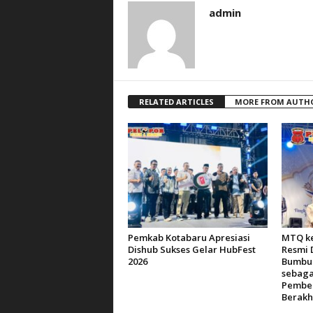
admin
RELATED ARTICLES
MORE FROM AUTH
Pemkab Kotabaru Apresiasi
MTQ ke
Dishub Sukses Gelar HubFest
Resmi 
2026
Bumbu 
sebaga
Pemben
Berakh