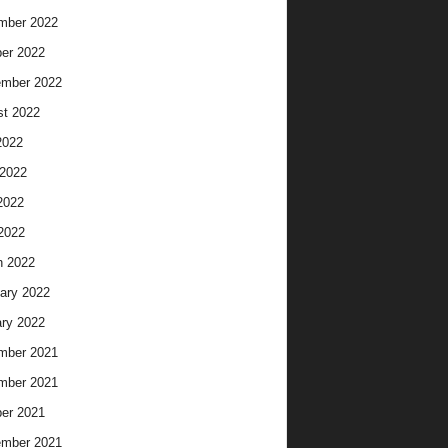
mber 2022
er 2022
ember 2022
t 2022
2022
2022
2022
 2022
h 2022
ary 2022
ry 2022
mber 2021
mber 2021
er 2021
ember 2021