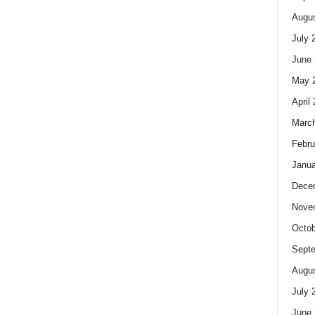
Augus
July 
June 
May 
April
Marc
Febru
Janua
Dece
Nove
Octob
Sept
Augus
July 
June 