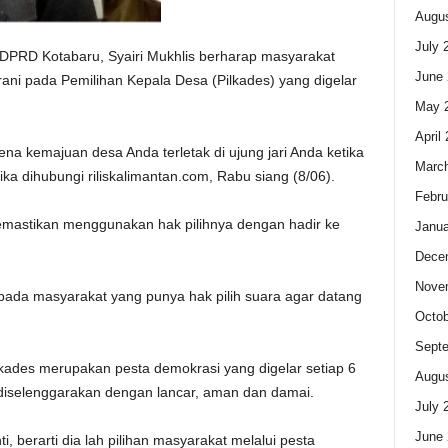
Augus
July 
DPRD Kotabaru, Syairi Mukhlis berharap masyarakat
June 
ani pada Pemilihan Kepala Desa (Pilkades) yang digelar
May 
April
rena kemajuan desa Anda terletak di ujung jari Anda ketika
Marc
ika dihubungi riliskalimantan.com, Rabu siang (8/06).
Febru
emastikan menggunakan hak pilihnya dengan hadir ke
Janua
Dece
Nove
ada masyarakat yang punya hak pilih suara agar datang
Octob
Sept
kades merupakan pesta demokrasi yang digelar setiap 6
Augus
 diselenggarakan dengan lancar, aman dan damai.
July 
June 
i, berarti dia lah pilihan masyarakat melalui pesta