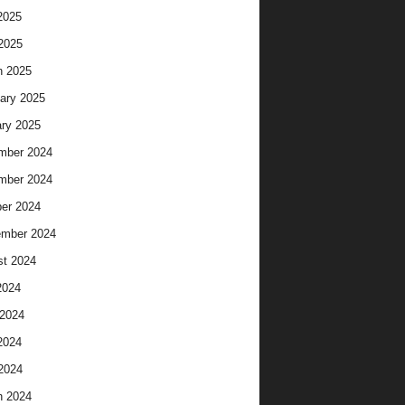
2025
 2025
h 2025
ary 2025
ry 2025
mber 2024
mber 2024
er 2024
ember 2024
t 2024
2024
2024
2024
 2024
h 2024