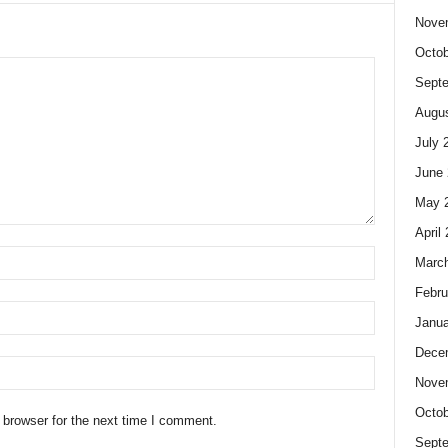
Nove
Octob
Sept
Augus
July 
June 
May 
April
Marc
Febru
Janua
Dece
Nove
Octob
 browser for the next time I comment.
Sept