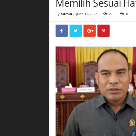
Memilih Sesuai Ha
By
admin
-
June 11, 2022
295
0