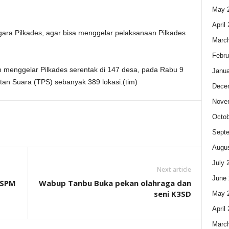
May 
April
ara Pilkades, agar bisa menggelar pelaksanaan Pilkades
Marc
Febru
n menggelar Pilkades serentak di 147 desa, pada Rabu 9
Janua
an Suara (TPS) sebanyak 389 lokasi.(tim)
Dece
Nove
Octob
Sept
Augus
July 
Next article
June 
 SPM
Wabup Tanbu Buka pekan olahraga dan
seni K3SD
May 
April
Marc