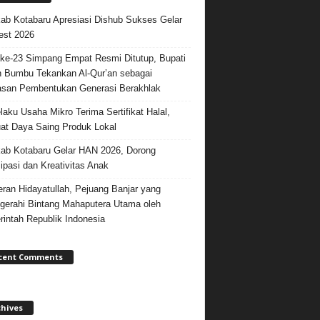
b Kotabaru Apresiasi Dishub Sukses Gelar
est 2026
e-23 Simpang Empat Resmi Ditutup, Bupati
 Bumbu Tekankan Al-Qur’an sebagai
san Pembentukan Generasi Berakhlak
laku Usaha Mikro Terima Sertifikat Halal,
at Daya Saing Produk Lokal
b Kotabaru Gelar HAN 2026, Dorong
sipasi dan Kreativitas Anak
ran Hidayatullah, Pejuang Banjar yang
gerahi Bintang Mahaputera Utama oleh
intah Republik Indonesia
cent Comments
chives