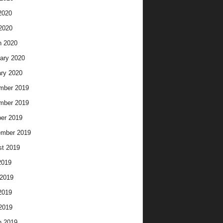
2020
 2020
h 2020
ary 2020
ry 2020
mber 2019
mber 2019
er 2019
ember 2019
t 2019
2019
2019
2019
 2019
h 2019