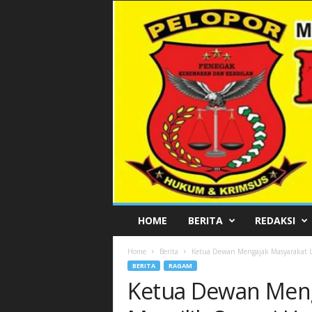
P
HOME
BERITA
REDAKSI
E
L
Home
Berita
Ketua Dewan Mengajak Masyarakat U
O
BERITA
RAGAM
P
Ketua Dewan Meng
O
R