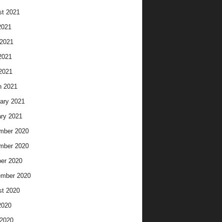
t 2021
2021
2021
2021
 2021
h 2021
ary 2021
ry 2021
mber 2020
mber 2020
er 2020
ember 2020
t 2020
2020
2020