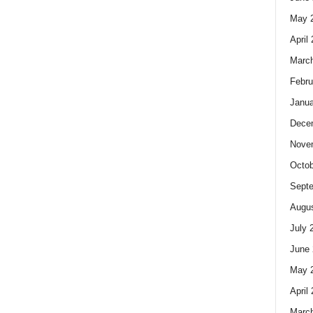
May 
April
Marc
Febru
Janua
Dece
Nove
Octob
Sept
Augus
July 
June 
May 
April
Marc