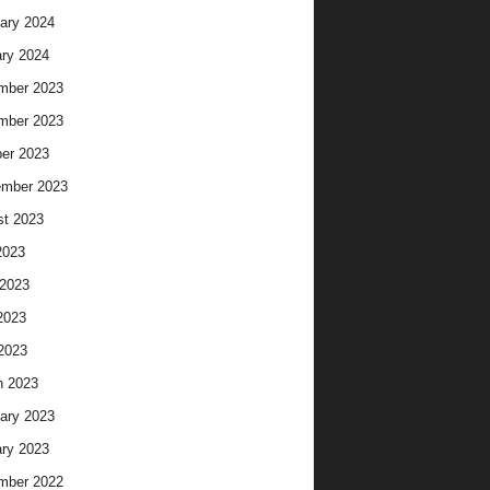
ary 2024
ry 2024
mber 2023
mber 2023
er 2023
ember 2023
t 2023
2023
2023
2023
 2023
h 2023
ary 2023
ry 2023
mber 2022