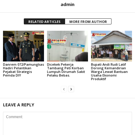
admin
RELATED ARTICLES
MORE FROM AUTHOR
Danrem 072/Pamungkas
Dicekek Pekerja
Bupati Andi Rudi Latif
Hadiri Pelantikan
Tambang Peti Korban
Dorong Kemandirian
Pejabat Strategis
Lumpuh Dirumah Sakit
Warga Lewat Bantuan
Pemda DIY
Pelaku Bebas.
Usaha Ekonomi
Produktif
LEAVE A REPLY