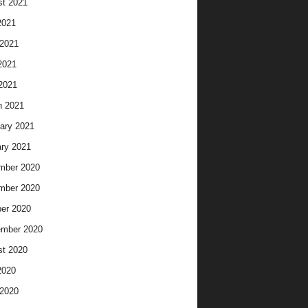
t 2021
2021
2021
2021
 2021
h 2021
ary 2021
ry 2021
mber 2020
mber 2020
er 2020
ember 2020
t 2020
2020
2020