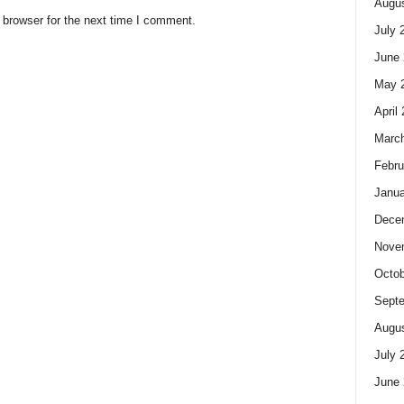
Augus
 browser for the next time I comment.
July 
June 
May 
April
Marc
Febru
Janua
Dece
Nove
Octob
Sept
Augus
July 
June 