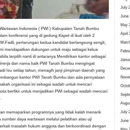
July 
June 
May 
Wartawan Indonesia ( PWI ) Kabupaten Tanah Bumbu
April
alam konferensi yang di gedung Kapet di ikuti oleh 2
Marc
n M.Fadli, pertarungan kedua kandidat berlangsung sengit,
i mendapatkan dukungan untuk maju sebagai ketua
Febru
ila terpilih nanti di antaranya Mendirikan kantor sebagai
Janua
inerja dan nama baik PWI Tanah Bumbu mengingat
Dece
i Isu setiap tahun, menagih janji pimpinan daerah yang
Nove
 membangun kantor PWI Tanah Bumbu dan ada pernyataan
pakah organisasi ini sebagai wadah untuk mencari
Octob
ota berfikir untuk menjadikan PWI sebagai wadah mencari
Sept
.
Augus
July 
iawan memaparkan programnya yang tidak kalah menarik
sumber daya wartawan melalui pelatihan atau uji
June 
erkait masalah hukum anggota dan berkoordinasi dengan
May 