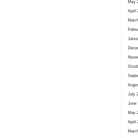
May 
April
Marc
Febru
Janua
Dece
Nove
Octob
Sept
Augus
July 
June 
May 
April
Marc