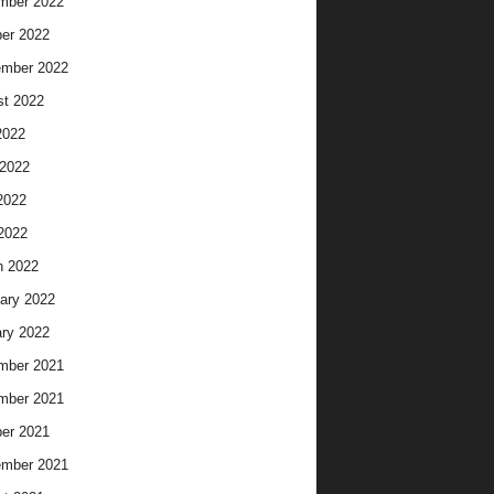
mber 2022
er 2022
ember 2022
t 2022
2022
2022
2022
 2022
h 2022
ary 2022
ry 2022
mber 2021
mber 2021
er 2021
ember 2021