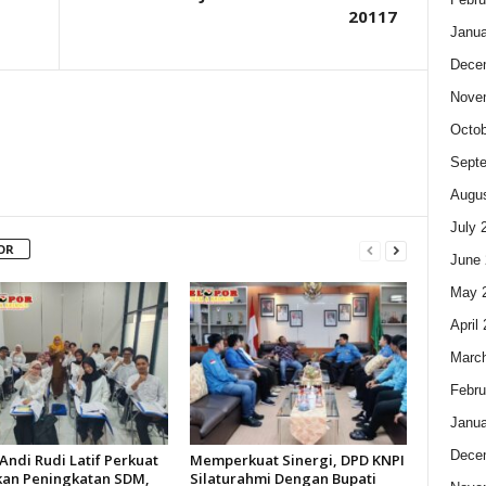
20117
Janua
Dece
Nove
Octob
Sept
Augus
July 
OR
June 
May 
April
Marc
Febru
Janua
Dece
Andi Rudi Latif Perkuat
Memperkuat Sinergi, DPD KNPI
kan Peningkatan SDM,
Silaturahmi Dengan Bupati