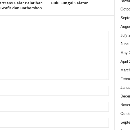
Nove
ertrans Gelar Pelatihan
Hulu Sungai Selatan
 Grafis dan Barbershop
Octob
Sept
Augus
July 
June 
May 
April
Marc
Febru
Janua
Dece
Nove
Octob
Sept