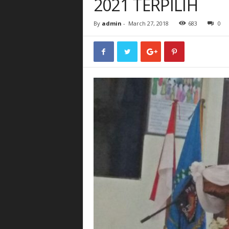
2021 TERPILIH
By
admin
-
March 27, 2018
683
0