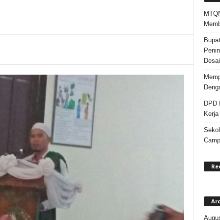
MTQN 
Memba
Bupat
Penin
Desai
Mempe
Denga
DPD K
Kerja
Sekol
Campa
Re
Ar
Augus