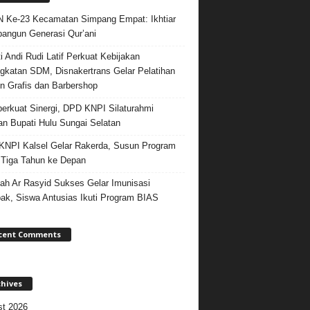
Ke-23 Kecamatan Simpang Empat: Ikhtiar
ngun Generasi Qur’ani
i Andi Rudi Latif Perkuat Kebijakan
gkatan SDM, Disnakertrans Gelar Pelatihan
n Grafis dan Barbershop
rkuat Sinergi, DPD KNPI Silaturahmi
n Bupati Hulu Sungai Selatan
NPI Kalsel Gelar Rakerda, Susun Program
 Tiga Tahun ke Depan
ah Ar Rasyid Sukses Gelar Imunisasi
k, Siswa Antusias Ikuti Program BIAS
cent Comments
chives
t 2026