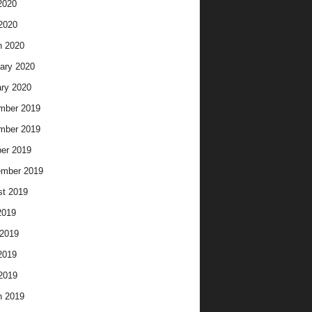
2020
 2020
h 2020
ary 2020
ry 2020
mber 2019
mber 2019
er 2019
ember 2019
t 2019
2019
2019
2019
 2019
h 2019