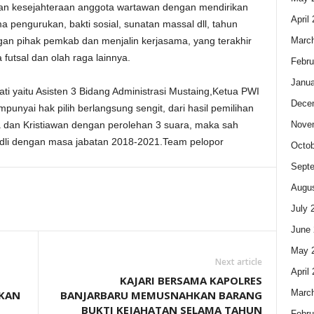
kan kesejahteraan anggota wartawan dengan mendirikan
April
a pengurukan, bakti sosial, sunatan massal dll, tahun
Marc
n pihak pemkab dan menjalin kerjasama, yang terakhir
tsal dan olah raga lainnya.
Febru
Janua
ati yaitu Asisten 3 Bidang Administrasi Mustaing,Ketua PWI
Dece
punyai hak pilih berlangsung sengit, dari hasil pemilihan
Nove
 dan Kristiawan dengan perolehan 3 suara, maka sah
dli dengan masa jabatan 2018-2021.Team pelopor
Octob
Sept
Augus
July 
June 
May 
Next article
April
KAJARI BERSAMA KAPOLRES
Marc
IKAN
BANJARBARU MEMUSNAHKAN BARANG
BUKTI KEJAHATAN SELAMA TAHUN
Febru