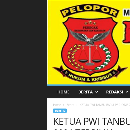
P
HOME
BERITA
REDAKSI
E
L
Home
Berita
KETUA PWI TANBU BARU PERIODE 20
O
BERITA
P
KETUA PWI TANBU
O
R